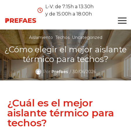
L-V: de 7:15h a 13:30h
y de 15:00h a 18:00h
Aislamiento
Techos
Uncategorized
¿Cómo elegir el mejor aislante
térmico para techos?
Por
Prefaes
30/06/2026
¿Cuál es el mejor
aislante térmico para
techos?