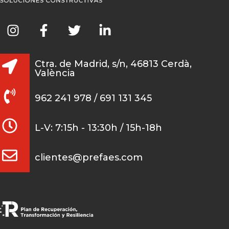
Ctra. de Madrid, s/n, 46813 Cerdà,
València
962 241 978 / 691 131 345
L-V: 7:15h - 13:30h / 15h-18h
clientes@prefaes.com