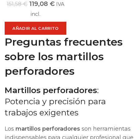
119,08
€
151,58
€
IVA
incl.
AÑADIR AL CARRITO
Preguntas frecuentes
sobre los martillos
perforadores
Martillos perforadores
:
Potencia y precisión para
trabajos exigentes
Los
martillos perforadores
son herramientas
indispensables para cualquier profesional que