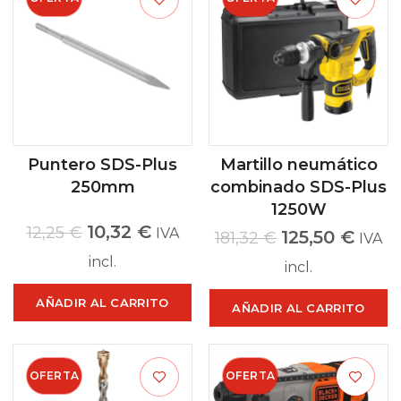
Puntero SDS-Plus
Martillo neumático
250mm
combinado SDS-Plus
1250W
10,32
€
12,25
€
IVA
125,50
€
181,32
€
IVA
incl.
incl.
AÑADIR AL CARRITO
AÑADIR AL CARRITO
OFERTA
OFERTA