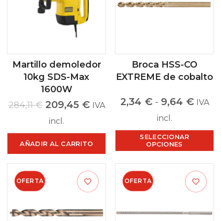
Martillo demoledor
Broca HSS-CO
10kg SDS-Max
EXTREME de cobalto
1600W
2,34
€
-
9,64
€
IVA
209,45
€
284,11
€
IVA
incl.
incl.
SELECCIONAR
AÑADIR AL CARRITO
OPCIONES
OFERTA
OFERTA