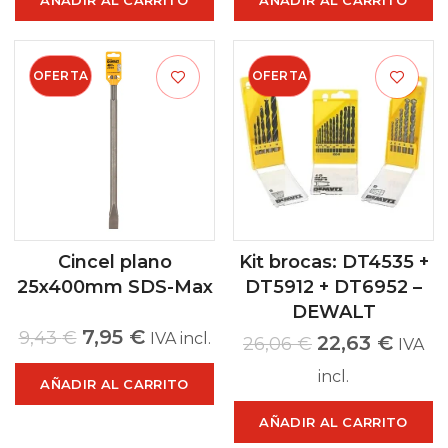
OFERTA
OFERTA
Cincel plano
Kit brocas: DT4535 +
25x400mm SDS-Max
DT5912 + DT6952 –
DEWALT
7,95
€
9,43
€
IVA incl.
22,63
€
26,06
€
IVA
incl.
AÑADIR AL CARRITO
AÑADIR AL CARRITO