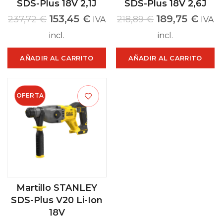
SDS-Plus 18V 2,1J
SDS-Plus 18V 2,6J
153,45
€
189,75
€
237,72
€
218,89
€
IVA
IVA
incl.
incl.
AÑADIR AL CARRITO
AÑADIR AL CARRITO
OFERTA
Martillo STANLEY
SDS-Plus V20 Li-Ion
18V