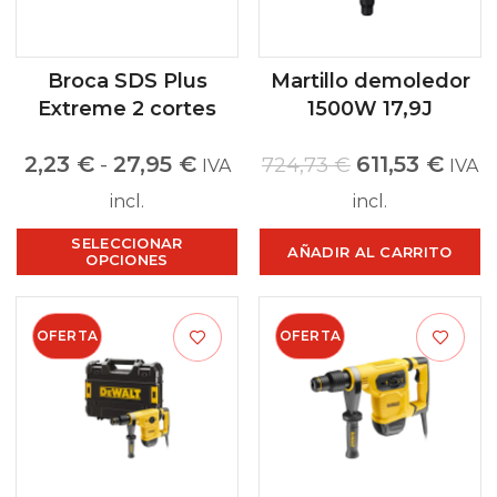
Broca SDS Plus
Martillo demoledor
Extreme 2 cortes
1500W 17,9J
2,23
€
-
27,95
€
611,53
€
724,73
€
IVA
IVA
incl.
incl.
SELECCIONAR
AÑADIR AL CARRITO
OPCIONES
OFERTA
OFERTA