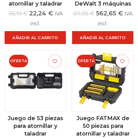
atornillar y taladrar
DeWalt 3 máquinas
22,24
€
562,65
€
36,19
€
611,05
€
IVA
IVA
incl.
incl.
AÑADIR AL CARRITO
AÑADIR AL CARRITO
OFERTA
OFERTA
Juego de 53 piezas
Juego FATMAX de
para atornillar y
50 piezas para
taladrar
atornillar y taladrar