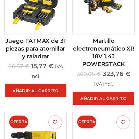
Juego FATMAX de 31
Martillo
piezas para atornillar
electroneumático XR
y taladrar
18V 1,4J
POWERSTACK
15,77
€
20,57
€
IVA
323,76
€
369,05
€
incl.
IVA incl.
AÑADIR AL CARRITO
AÑADIR AL CARRITO
OFERTA
OFERTA