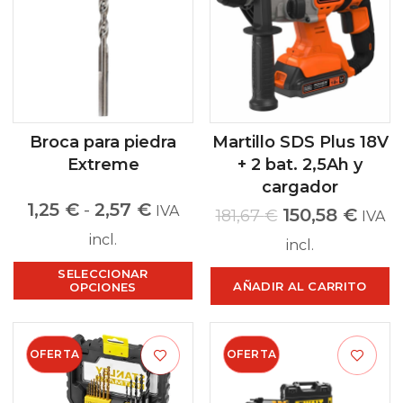
Broca para piedra
Martillo SDS Plus 18V
Extreme
+ 2 bat. 2,5Ah y
cargador
1,25
€
-
2,57
€
IVA
150,58
€
181,67
€
IVA
incl.
incl.
SELECCIONAR
AÑADIR AL CARRITO
OPCIONES
OFERTA
OFERTA