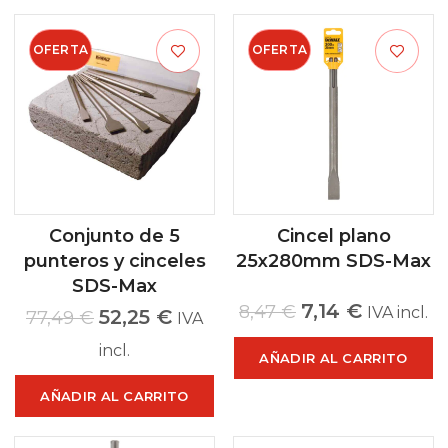
OFERTA
OFERTA
Conjunto de 5
Cincel plano
punteros y cinceles
25x280mm SDS-Max
SDS-Max
7,14
€
8,47
€
IVA incl.
52,25
€
77,49
€
IVA
incl.
AÑADIR AL CARRITO
AÑADIR AL CARRITO