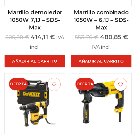
Martillo demoledor
Martillo combinado
1050W 7,1J – SDS-
1050W – 6,1J – SDS-
Max
Max
414,11
€
480,85
€
505,88
€
553,70
€
IVA
incl.
IVA incl.
AÑADIR AL CARRITO
AÑADIR AL CARRITO
OFERTA
OFERTA