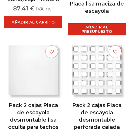
Placa lisa maciza de
87,41
€
IVA incl.
escayola
AÑADIR AL CARRITO
AÑADIR AL
PRESUPUESTO
Pack 2 cajas Placa
Pack 2 cajas Placa
de escayola
de escayola
desmontable lisa
desmontable
oculta para techos
perforada calada