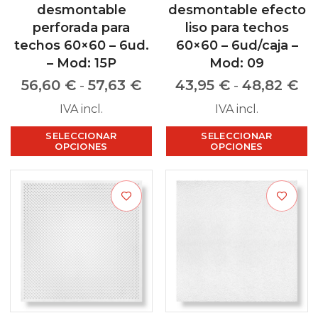
desmontable
desmontable efecto
perforada para
liso para techos
techos 60×60 – 6ud.
60×60 – 6ud/caja –
– Mod: 15P
Mod: 09
56,60
€
-
57,63
€
43,95
€
-
48,82
€
IVA incl.
IVA incl.
SELECCIONAR
SELECCIONAR
OPCIONES
OPCIONES