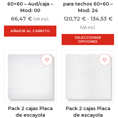
60×60 – 4ud/caja –
para techos 60×60 –
Mod: 00
Mod: 24
66,47
€
120,72
€
-
134,53
€
IVA incl.
IVA incl.
AÑADIR AL CARRITO
SELECCIONAR
OPCIONES
Pack 2 cajas Placa
Pack 2 cajas Placa
de escayola
de escayola