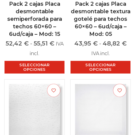
Pack 2 cajas Placa
Pack 2 cajas Placa
desmontable
desmontable textura
semiperforada para
gotelé para techos
techos 60×60 –
60×60 – 6ud/caja –
6ud/caja – Mod: 15
Mod: 05
52,42
€
-
55,51
€
43,95
€
-
48,82
€
IVA
incl.
IVA incl.
SELECCIONAR
SELECCIONAR
OPCIONES
OPCIONES