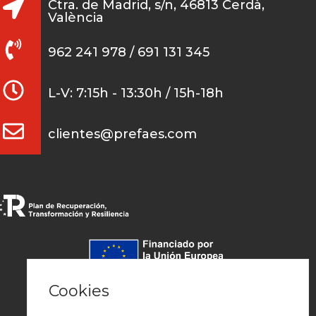
Ctra. de Madrid, s/n, 46813 Cerdà,
València
962 241 978 / 691 131 345
L-V: 7:15h - 13:30h / 15h-18h
clientes@prefaes.com
Pago seguro
Cookies