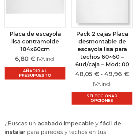
Placa de escayola
Pack 2 cajas Placa
lisa contramolde
desmontable de
104x60cm
escayola lisa para
techos 60×60 –
6,80
€
IVA incl.
6ud/caja – Mod: 00
AÑADIR AL
48,05
€
-
49,96
€
PRESUPUESTO
IVA incl.
SELECCIONAR
OPCIONES
¿Buscas un
acabado impecable
y
fácil de
instalar
para paredes y techos en tus