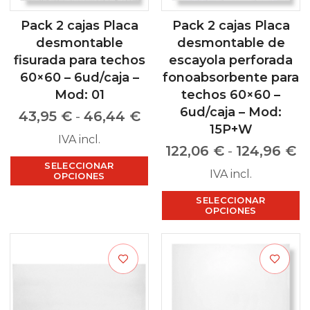
Pack 2 cajas Placa
Pack 2 cajas Placa
desmontable
desmontable de
fisurada para techos
escayola perforada
60×60 – 6ud/caja –
fonoabsorbente para
Mod: 01
techos 60×60 –
6ud/caja – Mod:
43,95
€
-
46,44
€
15P+W
IVA incl.
122,06
€
-
124,96
€
SELECCIONAR
IVA incl.
OPCIONES
SELECCIONAR
OPCIONES