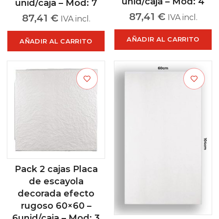
unid/caja – Mod: 4
unid/caja – Mod: 7
87,41
€
87,41
€
IVA incl.
IVA incl.
AÑADIR AL CARRITO
AÑADIR AL CARRITO
Pack 2 cajas Placa
de escayola
decorada efecto
rugoso 60×60 –
6unid/caja – Mod: 3