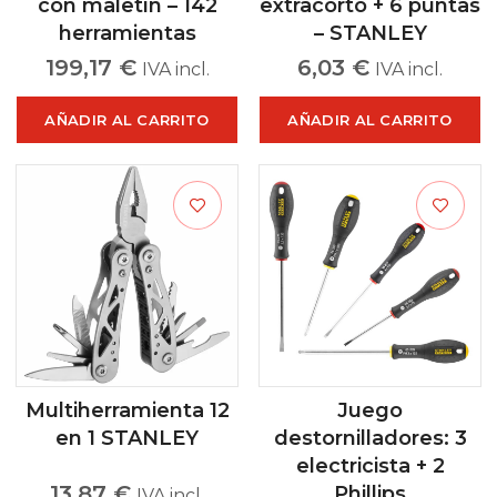
con maletín – 142
extracorto + 6 puntas
herramientas
– STANLEY
199,17
€
6,03
€
IVA incl.
IVA incl.
AÑADIR AL CARRITO
AÑADIR AL CARRITO
Multiherramienta 12
Juego
en 1 STANLEY
destornilladores: 3
electricista + 2
13,87
€
Phillips
IVA incl.