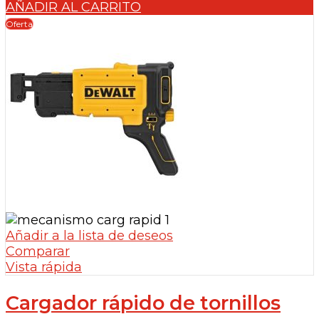
precio
precio
AÑADIR AL CARRITO
original
actual
Oferta
era:
es:
204,39 €.
157,06 €.
Añadir a la lista de deseos
Comparar
Vista rápida
Cargador rápido de tornillos