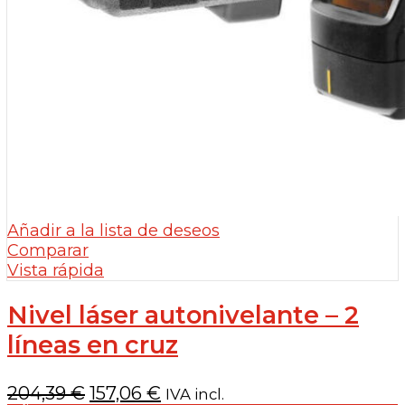
Añadir a la lista de deseos
Comparar
Vista rápida
Nivel láser autonivelante – 2
líneas en cruz
El
El
204,39
€
157,06
€
IVA incl.