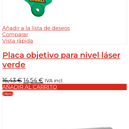
Añadir a la lista de deseos
Comparar
Vista rápida
Placa objetivo para nivel láser
verde
El
El
16,43
€
14,54
€
IVA incl.
precio
precio
AÑADIR AL CARRITO
original
actual
Oferta
era:
es:
16,43 €.
14,54 €.