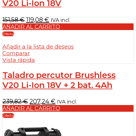
V20 Li-Ion 18V
El
El
151,58
€
119,08
€
IVA incl.
precio
precio
AÑADIR AL CARRITO
original
actual
Oferta
era:
es:
Añadir a la lista de deseos
151,58 €.
119,08 €.
Comparar
Vista rápida
Taladro percutor Brushless
V20 Li-Ion 18V + 2 bat. 4Ah
El
El
239,82
€
207,24
€
IVA incl.
precio
precio
AÑADIR AL CARRITO
original
actual
Oferta
era:
es:
239,82 €.
207,24 €.