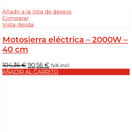
Añadir a la lista de deseos
Comparar
Vista rápida
Motosierra eléctrica – 2000W –
40 cm
El
El
104,36
€
90,56
€
IVA incl.
precio
precio
AÑADIR AL CARRITO
original
actual
era:
es:
104,36 €.
90,56 €.