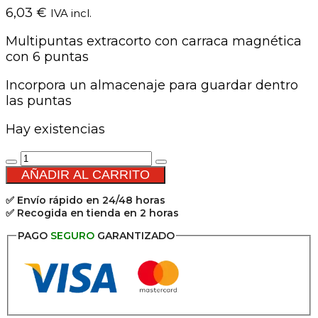
6,03
€
IVA incl.
Multipuntas extracorto con carraca magnética
con 6 puntas
Incorpora un almacenaje para guardar dentro
las puntas
Hay existencias
Multipuntas
extracorto
AÑADIR AL CARRITO
+
✅ Envío rápido en 24/48 horas
6
✅ Recogida en tienda en 2 horas
puntas
-
PAGO
SEGURO
GARANTIZADO
STANLEY
cantidad