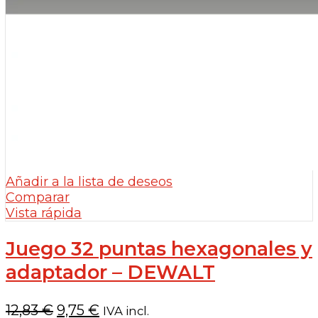
Añadir a la lista de deseos
Comparar
Vista rápida
Juego 32 puntas hexagonales y
adaptador – DEWALT
El
El
12,83
€
9,75
€
IVA incl.