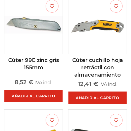
Cúter 99E zinc gris
Cúter cuchillo hoja
155mm
retráctil con
almacenamiento
8,52
€
IVA incl.
12,41
€
IVA incl.
AÑADIR AL CARRITO
AÑADIR AL CARRITO