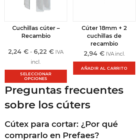
Cuchillas cúter –
Cúter 18mm + 2
Recambio
cuchillas de
recambio
2,24
€
-
6,22
€
IVA
2,94
€
IVA incl.
incl.
AÑADIR AL CARRITO
SELECCIONAR
OPCIONES
Preguntas frecuentes
sobre los cúters
Cútex para cortar: ¿Por qué
comprarlo en Prefaes?