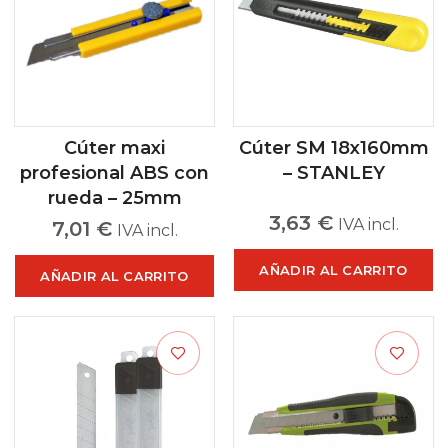
Cúter maxi
Cúter SM 18x160mm
profesional ABS con
– STANLEY
rueda – 25mm
3,63
€
IVA incl.
7,01
€
IVA incl.
AÑADIR AL CARRITO
AÑADIR AL CARRITO