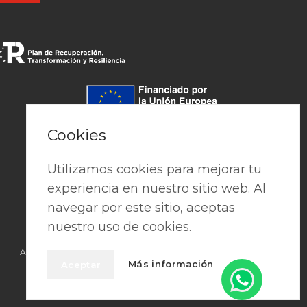
Pago seguro
Cookies
Utilizamos cookies para mejorar tu
experiencia en nuestro sitio web. Al
navegar por este sitio, aceptas
nuestro uso de cookies.
Aviso Legal
|
Política de privacidad
|
Cookies
|
Términos y condiciones
Más información
Aceptar
2026 © • PREFAES • Crafted with Passion by
Publisima