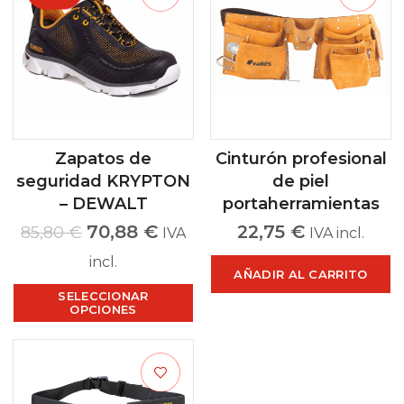
Zapatos de
Cinturón profesional
seguridad KRYPTON
de piel
– DEWALT
portaherramientas
70,88
€
22,75
€
85,80
€
IVA
IVA incl.
incl.
AÑADIR AL CARRITO
SELECCIONAR
OPCIONES