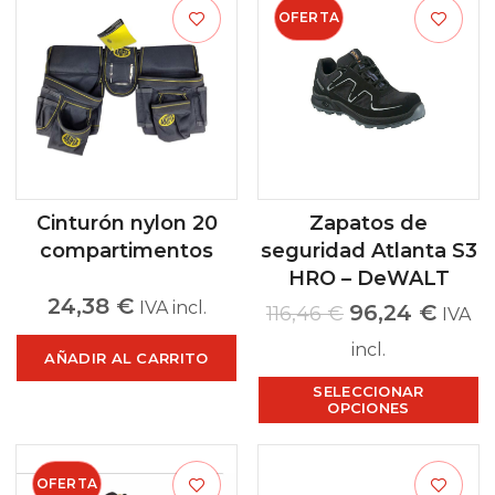
OFERTA
Cinturón nylon 20
Zapatos de
compartimentos
seguridad Atlanta S3
HRO – DeWALT
24,38
€
IVA incl.
96,24
€
116,46
€
IVA
incl.
AÑADIR AL CARRITO
SELECCIONAR
OPCIONES
OFERTA