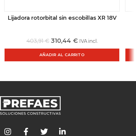
Lijadora rotorbital sin escobillas XR 18V
310,44
€
403,91
€
IVA incl.
AÑADIR AL CARRITO