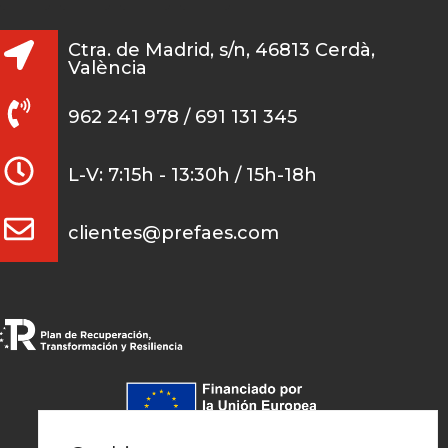
Ctra. de Madrid, s/n, 46813 Cerdà,
València
962 241 978 / 691 131 345
L-V: 7:15h - 13:30h / 15h-18h
clientes@prefaes.com
Pago seguro