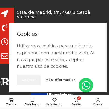
Ctra. de Madrid, s/n, 46813 Cerdà,
València
962 241 978 / 691 131 345
Cookies
L-V: 7:15h - 13:30h / 15h-18h
Utilizamos cookies para mejorar tu
experiencia en nuestro sitio web. Al
clientes@prefaes.com
navegar por este sitio, aceptas
nuestro uso de cookies.
Más información
Aceptar
0
Tienda
Abrir barra lateral
Lista de deseos
Carrito
Cuenta
Pago seguro