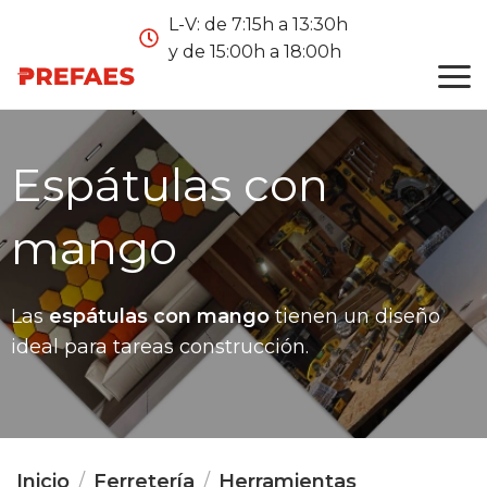
L-V: de 7:15h a 13:30h
y de 15:00h a 18:00h
Espátulas con
mango
Las
espátulas con mango
tienen un diseño
ideal para tareas construcción.
Inicio
Ferretería
Herramientas