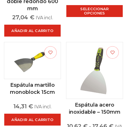
doble redondo 600
mm
SELECCIONAR
OPCIONES
27,04
€
IVA incl.
AÑADIR AL CARRITO
Espátula martillo
monoblock 15cm
Espátula acero
14,31
€
IVA incl.
inoxidable – 150mm
AÑADIR AL CARRITO
10,62
€
-
17,46
€
IVA