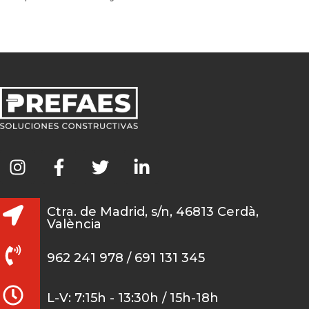
Ctra. de Madrid, s/n, 46813 Cerdà,
València
962 241 978 / 691 131 345
L-V: 7:15h - 13:30h / 15h-18h