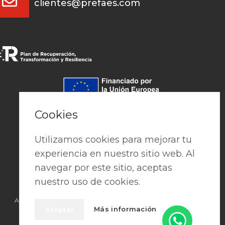
clientes@prefaes.com
Pago seguro
Cookies
Utilizamos cookies para mejorar tu
experiencia en nuestro sitio web. Al
navegar por este sitio, aceptas
nuestro uso de cookies.
Aviso Legal
|
Política de privacidad
|
Cookies
|
Términos y condiciones
Más información
Aceptar
2026 © • PREFAES • Crafted with Passion by
Publisima