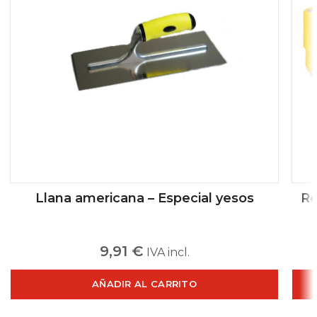
Llana americana – Especial yesos
Re
9,91
€
IVA incl.
AÑADIR AL CARRITO