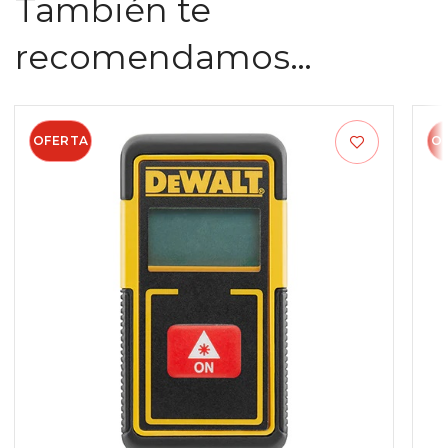
También te
recomendamos…
OFERTA
O