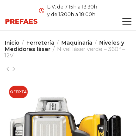
L-V: de 7:15h a 13:30h
y de 15:00h a 18:00h
Inicio
Ferretería
Maquinaria
Niveles y
Medidores láser
Nivel láser verde – 360º –
12V
OFERTA