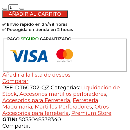
Puntero
SDS-
AÑADIR AL CARRITO
Max
✅ Envío rápido en 24/48 horas
alto
✅ Recogida en tienda en 2 horas
rendimiento
-
PAGO
SEGURO
GARANTIZADO
400mm
cantidad
Añadir a la lista de deseos
Comparar
REF:
DT60702-QZ
Categorías:
Liquidación de
Stock
,
Accesorios martillos perforadores
,
Accesorios para Ferretería
,
Ferretería
,
Maquinaria
,
Martillos Perforadores
,
Otros
Accesorios para ferretería
,
Premium Store
GTIN:
5035048538340
Compartir: