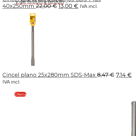
y de 15:00h a 18:00h
El
El
40x250mm
22,00
€
13,00
€
IVA incl.
precio
precio
original
actual
era:
es:
22,00 €.
13,00 €.
El
E
Cincel plano 25x280mm SDS-Max
8,47
€
7,14
€
precio
p
IVA incl.
origina
a
era:
e
Oferta
8,47 €.
7