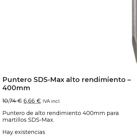
Puntero SDS-Max alto rendimiento –
400mm
El
El
10,74
€
6,66
€
IVA incl.
precio
precio
Puntero de alto rendimiento 400mm para
original
actual
martillos SDS-Max.
era:
es:
10,74 €.
6,66 €.
Hay existencias