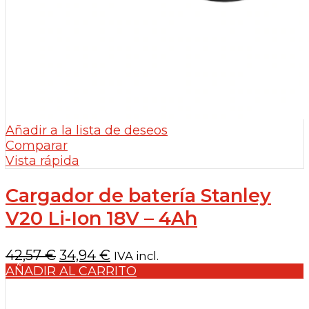
Añadir a la lista de deseos
Comparar
Vista rápida
Cargador de batería Stanley
V20 Li-Ion 18V – 4Ah
El
El
42,57
€
34,94
€
IVA incl.
precio
precio
AÑADIR AL CARRITO
original
actual
era:
es: