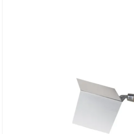
42,57 €.
34,94 €.