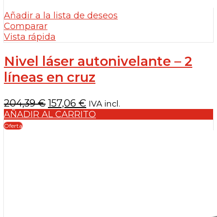
Añadir a la lista de deseos
Comparar
Vista rápida
Nivel láser autonivelante – 2
líneas en cruz
El
El
204,39
€
157,06
€
IVA incl.
precio
precio
AÑADIR AL CARRITO
original
actual
Oferta
era:
es:
204,39 €.
157,06 €.