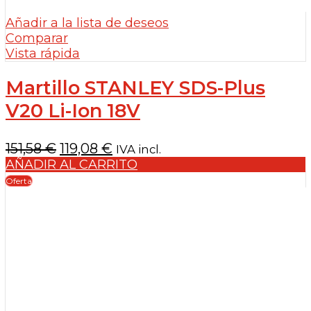
Añadir a la lista de deseos
Comparar
Vista rápida
Martillo STANLEY SDS-Plus
V20 Li-Ion 18V
El
El
151,58
€
119,08
€
IVA incl.
precio
precio
AÑADIR AL CARRITO
original
actual
Oferta
era:
es:
151,58 €.
119,08 €.