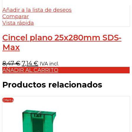
Añadir a la lista de deseos
Comparar
Vista rápida
Cincel plano 25x280mm SDS-
Max
El
El
8,47
€
7,14
€
IVA incl.
precio
precio
AÑADIR AL CARRITO
original
actual
Productos relacionados
era:
es:
8,47 €.
7,14 €.
Oferta