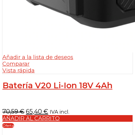
Añadir a la lista de deseos
Comparar
Vista rápida
Batería V20 Li-Ion 18V 4Ah
El
El
70,59
€
65,40
€
IVA incl.
precio
precio
AÑADIR AL CARRITO
original
actual
Oferta
era:
es: