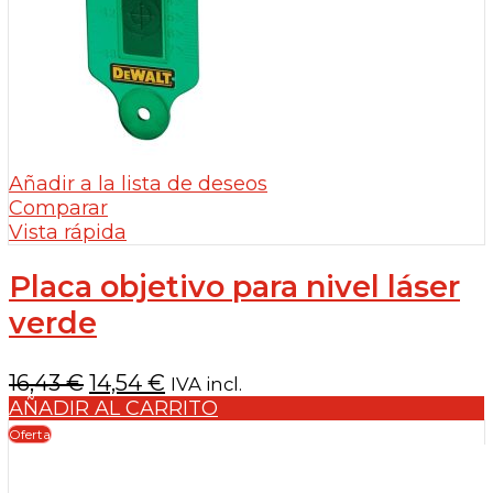
Añadir a la lista de deseos
Comparar
Vista rápida
Placa objetivo para nivel láser
verde
El
El
16,43
€
14,54
€
IVA incl.
precio
precio
AÑADIR AL CARRITO
original
actual
Oferta
era:
es:
16,43 €.
14,54 €.