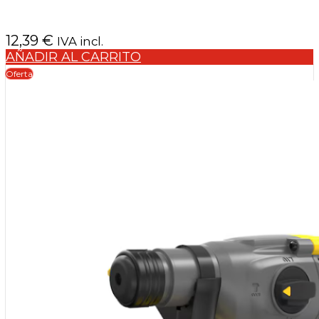
12,39
€
IVA incl.
AÑADIR AL CARRITO
Oferta