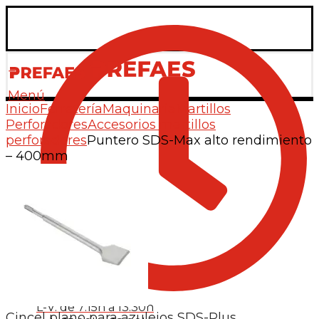
Menú
Inicio
Ferretería
Maquinaria
Martillos
Perforadores
Accesorios martillos
perforadores
Puntero SDS-Max alto rendimiento
– 400mm
L-V: de 7:15h a 13:30h
Cincel plano para azulejos SDS-Plus