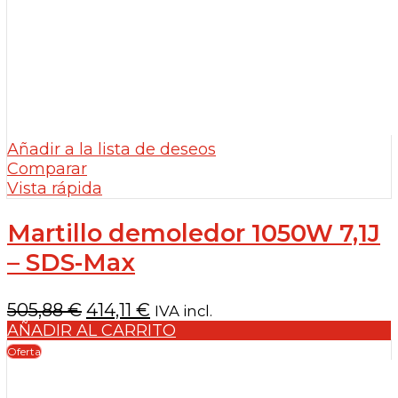
Añadir a la lista de deseos
Comparar
Vista rápida
Martillo demoledor 1050W 7,1J
– SDS-Max
El
El
505,88
€
414,11
€
IVA incl.
precio
precio
AÑADIR AL CARRITO
original
actual
Oferta
era:
es:
505,88 €.
414,11 €.