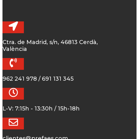
Ctra. de Madrid, s/n, 46813 Cerdà,
València
962 241 978 / 691 131 345
L-V: 7:15h - 13:30h / 15h-18h
clientes@prefaes.com