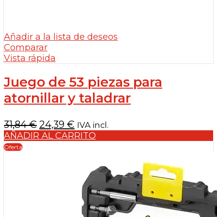
Añadir a la lista de deseos
Comparar
Vista rápida
Juego de 53 piezas para
atornillar y taladrar
El
El
31,84
€
24,39
€
IVA incl.
precio
precio
AÑADIR AL CARRITO
original
actual
Oferta
era:
es:
31,84 €.
24,39 €.