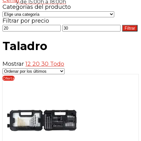
últimos
y de 15:00h a 18:00h
Categorías del producto
Filtrar por precio
Precio
Precio
Filtrar
mínimo
máximo
Taladro
Mostrar
12
20
30
Todo
Oferta