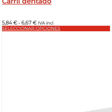
Carril dentado
Rango
5,84
€
-
6,67
€
IVA incl.
de
SELECCIONAR OPCIONES
precios:
desde
5,84 €
hasta
6,67 €