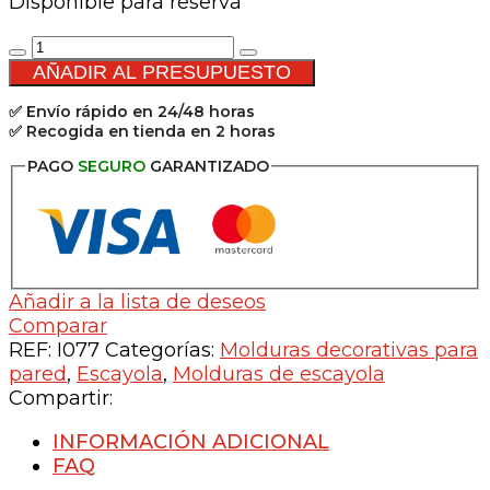
Disponible para reserva
Capitel
pilastra
AÑADIR AL PRESUPUESTO
de
✅ Envío rápido en 24/48 horas
escayola
✅ Recogida en tienda en 2 horas
15cm
-
PAGO
SEGURO
GARANTIZADO
Mod:
07
cantidad
Añadir a la lista de deseos
Comparar
REF:
I077
Categorías:
Molduras decorativas para
pared
,
Escayola
,
Molduras de escayola
Compartir:
INFORMACIÓN ADICIONAL
FAQ