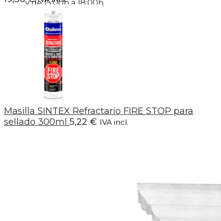
y de 15:00h a 18:00h
Masilla SINTEX Refractario FIRE STOP para
sellado 300ml
5,22
€
IVA incl.