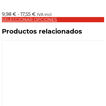
Rango
9,98
€
-
17,55
€
IVA incl.
de
SELECCIONAR OPCIONES
precios:
Productos relacionados
desde
9,98 €
hasta
17,55 €