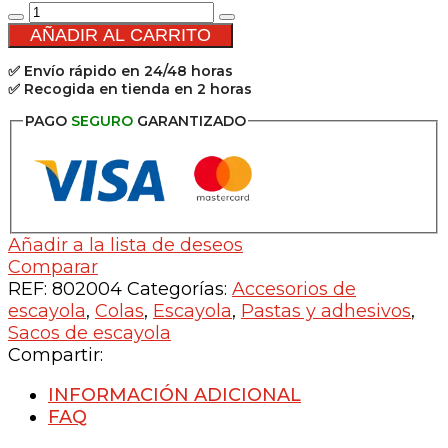
Cola
para
AÑADIR AL CARRITO
escayola
✅ Envío rápido en 24/48 horas
y
✅ Recogida en tienda en 2 horas
yeso
-
PAGO
SEGURO
GARANTIZADO
5kg
cantidad
Añadir a la lista de deseos
Comparar
REF:
802004
Categorías:
Accesorios de
escayola
,
Colas
,
Escayola
,
Pastas y adhesivos
,
Sacos de escayola
Compartir:
INFORMACIÓN ADICIONAL
FAQ