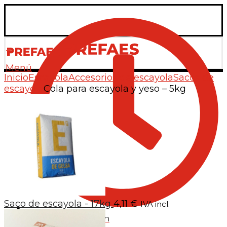
Menú
Inicio
Escayola
Accesorios de escayola
Sacos de
escayola
Cola para escayola y yeso – 5kg
Saco de escayola - 17kg
4,11
€
IVA incl.
L-V: de 7:15h a 13:30h