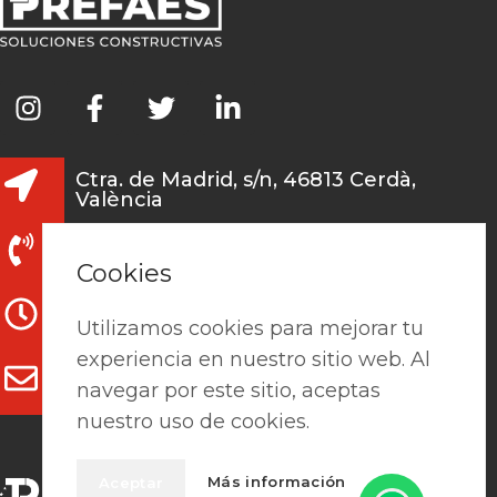
Ctra. de Madrid, s/n, 46813 Cerdà,
València
962 241 978 / 691 131 345
Cookies
L-V: 7:15h - 13:30h / 15h-18h
Utilizamos cookies para mejorar tu
experiencia en nuestro sitio web. Al
clientes@prefaes.com
navegar por este sitio, aceptas
nuestro uso de cookies.
Más información
Aceptar