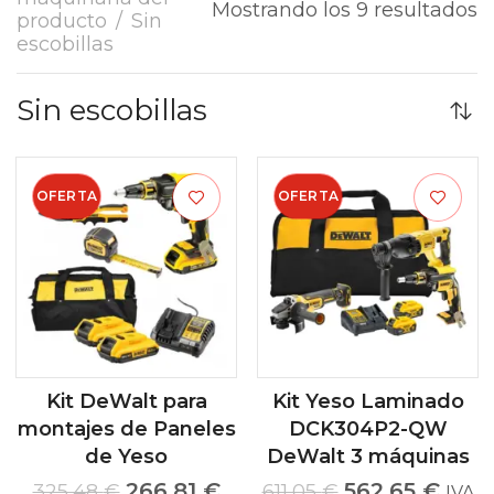
Mostrando los 9 resultados
producto
Sin
escobillas
Sin escobillas
OFERTA
OFERTA
Kit DeWalt para
Kit Yeso Laminado
montajes de Paneles
DCK304P2-QW
de Yeso
DeWalt 3 máquinas
266,81
€
562,65
€
325,48
€
611,05
€
IVA