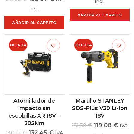
incl.
incl.
AÑADIR AL CARRITO
AÑADIR AL CARRITO
OFERTA
OFERTA
Atornillador de
Martillo STANLEY
impacto sin
SDS-Plus V20 Li-Ion
escobillas XR 18V –
18V
205Nm
119,08
€
151,58
€
IVA
132,45
€
140,12
€
IVA