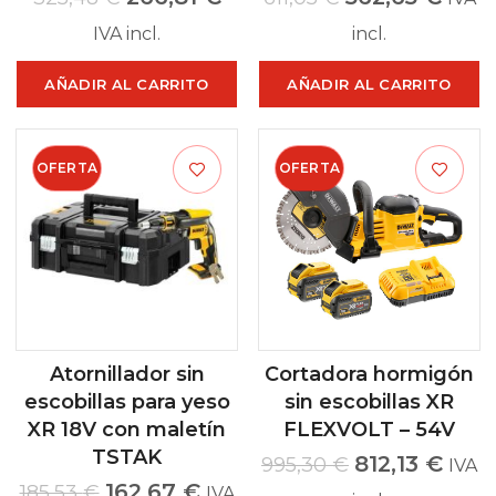
IVA incl.
incl.
AÑADIR AL CARRITO
AÑADIR AL CARRITO
OFERTA
OFERTA
Atornillador sin
Cortadora hormigón
escobillas para yeso
sin escobillas XR
XR 18V con maletín
FLEXVOLT – 54V
TSTAK
812,13
€
995,30
€
IVA
162,67
€
185,53
€
IVA