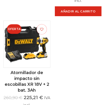
incl.
AÑADIR AL CARRITO
OFERTA
Atornillador de
impacto sin
escobillas XR 18V + 2
bat. 3Ah
225,21
€
260,90
€
IVA