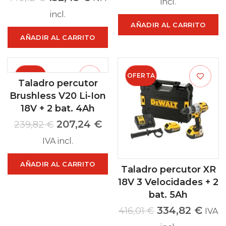
incl.
incl.
AÑADIR AL CARRITO
AÑADIR AL CARRITO
OFERTA
OFERTA
Taladro percutor
Brushless V20 Li-Ion
18V + 2 bat. 4Ah
207,24
€
239,82
€
IVA incl.
AÑADIR AL CARRITO
Taladro percutor XR
18V 3 Velocidades + 2
bat. 5Ah
334,82
€
416,01
€
IVA