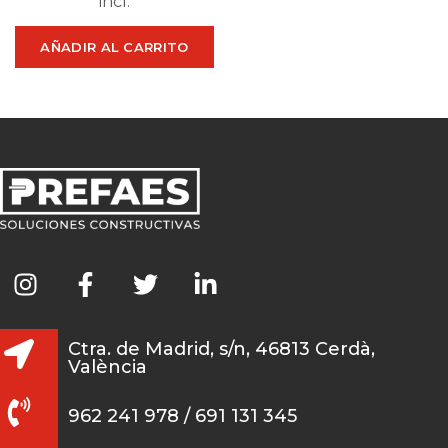
incl.
AÑADIR AL CARRITO
Ctra. de Madrid, s/n, 46813 Cerdà,
València
962 241 978 / 691 131 345