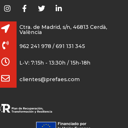
Ctra. de Madrid, s/n, 46813 Cerdà,
València
962 241 978 / 691 131 345
L-V: 7:15h - 13:30h / 15h-18h
clientes@prefaes.com