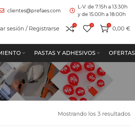
L-V: de 7:15h a 13:30h
clientes@prefaes.com
y de 15:00h a 18:00h
0
0
0
iar sesión / Registrarse
0,00
€
MIENTO
PASTAS Y ADHESIVOS
OFERTAS
Mostrando los 3 resultados