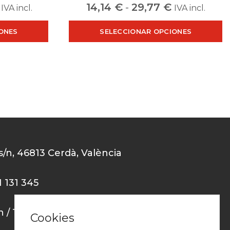
14,14
€
-
29,77
€
IVA incl.
IVA incl.
ONES
SELECCIONAR OPCIONES
 s/n, 46813 Cerdà, València
1 131 345
0h / 15h-18h
Cookies