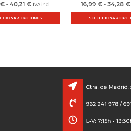
9
€
-
40,21
€
16,99
€
-
34,28
€
IVA incl.
ECCIONAR OPCIONES
SELECCIONAR OPCI
Ctra. de Madrid,
962 241 978 / 69
L-V: 7:15h - 13:3