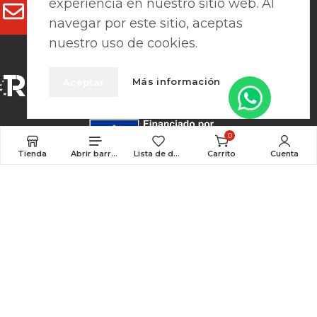
experiencia en nuestro sitio web. Al
clientes@prefaes.com
navegar por este sitio, aceptas
nuestro uso de cookies.
Más información
Aceptar
0
Tienda
Abrir barra lateral
Lista de deseos
Carrito
Cuenta
Pago seguro
Aviso Legal
|
Política de privacidad
|
Cookies
|
Términos y condiciones