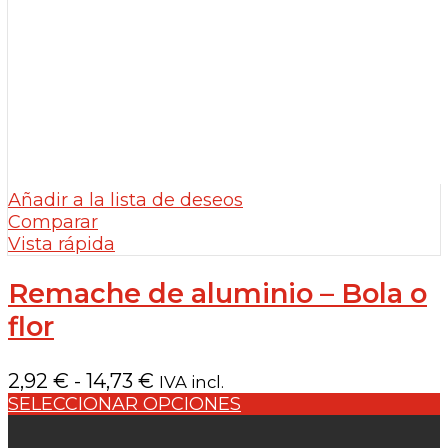
Añadir a la lista de deseos
Comparar
Vista rápida
Remache de aluminio – Bola o
flor
Rango
2,92
€
-
14,73
€
IVA incl.
de
SELECCIONAR OPCIONES
precios: