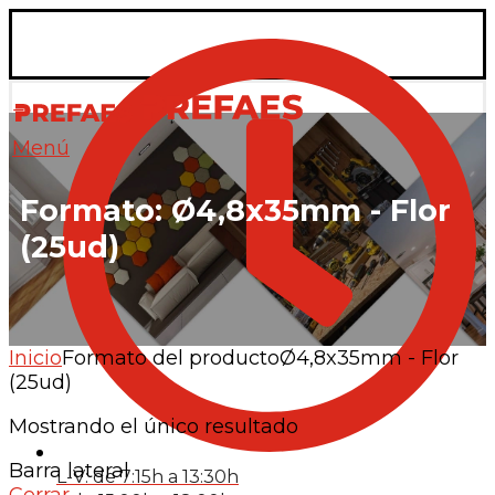
Menú
Formato:
Ø4,8x35mm - Flor
(25ud)
Inicio
Formato del producto
Ø4,8x35mm - Flor
(25ud)
Mostrando el único resultado
Barra lateral
L-V: de 7:15h a 13:30h
Cerrar