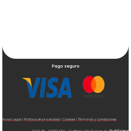
Pago seguro
Aviso Legal
|
Política de privacidad
|
Cookies
|
Términos y condiciones
2026 © • PREFAES • Crafted with Passion by
Publisima