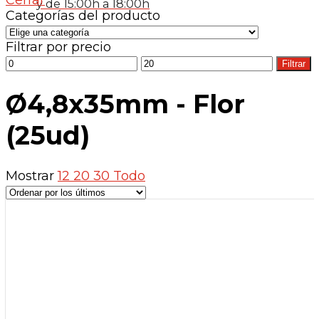
y de 15:00h a 18:00h
Categorías del producto
Filtrar por precio
Precio
Precio
Filtrar
mínimo
máximo
Ø4,8x35mm - Flor
(25ud)
Mostrar
12
20
30
Todo