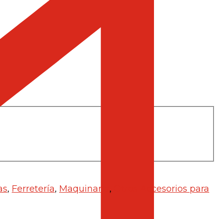
as
,
Ferretería
,
Maquinaria
,
Otros Accesorios para