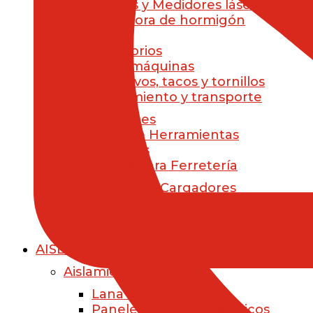
Niveles y Medidores láser
Clavadora de hormigón
Jardín
Accesorios
Otras máquinas
Brocas, clavos, tacos y tornillos
Almacenamiento y transporte
Maletines
Cajas de Herramientas
Mochilas
Accesorios para Ferretería
Baterías y Cargadores
Ropa Laboral
Otros Accesorios para ferretería
Premium Store
AISLAMIENTO
Aislamiento térmico
Lana de roca
Paneles Aislantes Térmicos