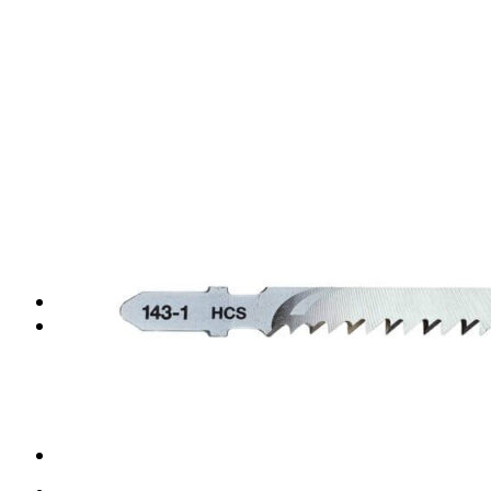
Placas de escayola
Placas metálicas
Placas de yeso laminado
Placas de fibra de vidrio
Placas de fibra mineral
Placas de vinilo
Perfilería para techos
Perfiles para techo desmontable
Perfiles para techo fijo
Accesorios para techo
Pastas para techo
TRASDOSADOS
TABIQUES
Tabiques yeso laminado
Perfiles para tabiques
Casonetos puertas correderas
Accesorios para tabiques
Tornillos para tabiques
Cerdà (Valencia)