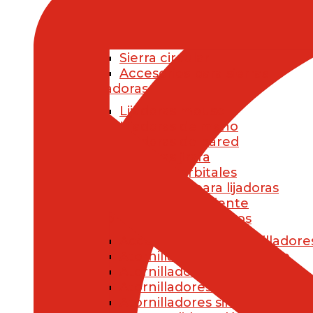
Sierras
Sierras de sable
Sierras de calar
Sierra circular
Accesorios para sierras
Lijadoras
Lijadoras mouse
Lijadoras de mano
Lijadoras de pared
Lijadoras jirafa
Lijadoras orbitales
Accesorios para lijadoras
Pistolas de Aire Caliente
Atornilladores Eléctricos
Accesorios para atornilladore
Atornilladores de impacto
Atornilladores inalámbricos
Atornilladores pequeños
Atornilladores sin cable