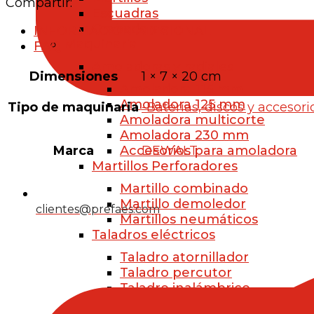
Compartir:
Escuadras
Grapadoras
INFORMACIÓN ADICIONAL
Maquinaria
FAQ
Amoladoras y radiales
Dimensiones
1 × 7 × 20 cm
Amoladora 115 mm
Amoladora 125 mm
Tipo de maquinaria
-Baterías, discos y accesori
Amoladora multicorte
Amoladora 230 mm
Marca
DEWALT
Accesorios para amoladora
Martillos Perforadores
Martillo combinado
Martillo demoledor
clientes@prefaes.com
Martillos neumáticos
Taladros eléctricos
Taladro atornillador
Taladro percutor
Taladro inalámbrico
Accesorios para taladros