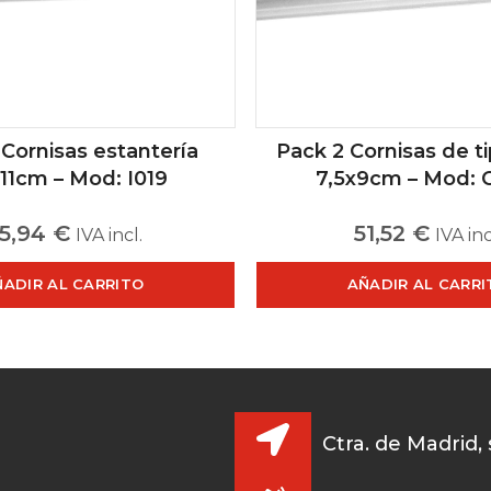
 Cornisas estantería
Pack 2 Cornisas de ti
11cm – Mod: I019
7,5x9cm – Mod: 
5,94
€
51,52
€
IVA incl.
IVA inc
ÑADIR AL CARRITO
AÑADIR AL CARRI
Ctra. de Madrid,