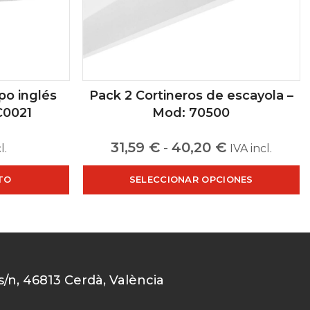
po inglés
Pack 2 Cortineros de escayola –
C0021
Mod: 70500
31,59
€
-
40,20
€
l.
IVA incl.
TO
SELECCIONAR OPCIONES
 s/n, 46813 Cerdà, València