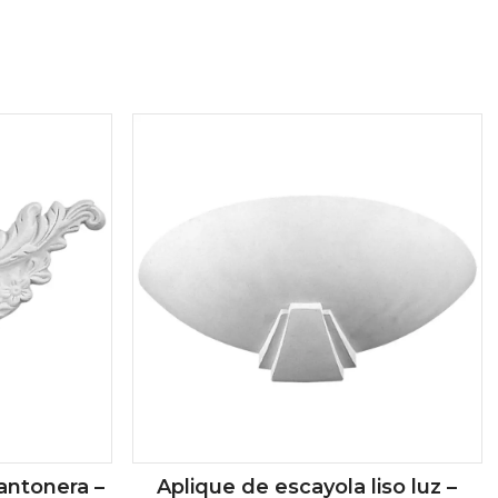
antonera –
Aplique de escayola liso luz –