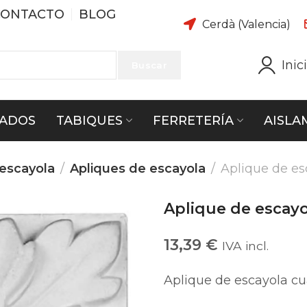
CONTACTO
BLOG
Cerdà (Valencia)
Inic
Buscar
ADOS
TABIQUES
FERRETERÍA
AISLA
 escayola
Apliques de escayola
Aplique de es
Aplique de escayo
13,39
€
IVA incl.
Aplique de escayola cu