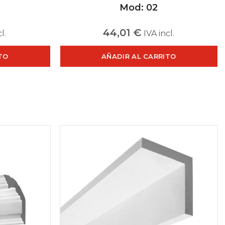
Mod: 02
44,01
€
l.
IVA incl.
TO
AÑADIR AL CARRITO