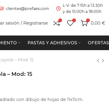
L-V: de 7:15h a 13:30h
clientes@prefaes.com
y de 15:00h a 18:00h
0
0
0
iar sesión / Registrarse
0,00
€
MIENTO
PASTAS Y ADHESIVOS
OFERTAS
cayola – Mod: 15
la – Mod: 15
adrado con dibujo de hojas de 11x11cm.