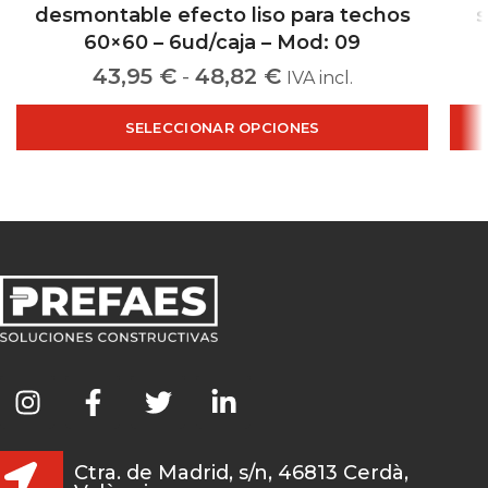
desmontable efecto liso para techos
s
60×60 – 6ud/caja – Mod: 09
43,95
€
-
48,82
€
IVA incl.
SELECCIONAR OPCIONES
Ctra. de Madrid, s/n, 46813 Cerdà,