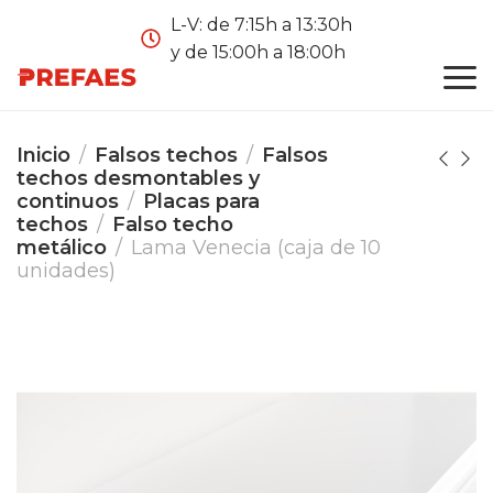
L-V: de 7:15h a 13:30h
y de 15:00h a 18:00h
Inicio
Falsos techos
Falsos
techos desmontables y
continuos
Placas para
techos
Falso techo
metálico
Lama Venecia (caja de 10
unidades)