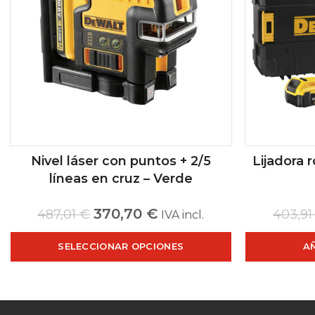
Nivel láser con puntos + 2/5
Lijadora r
líneas en cruz – Verde
370,70
€
487,01
€
403,9
IVA incl.
SELECCIONAR OPCIONES
A