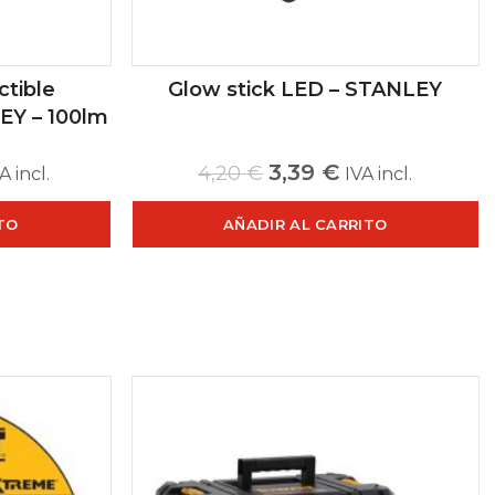
ctible
Glow stick LED – STANLEY
EY – 100lm
3,39
€
4,20
€
A incl.
IVA incl.
TO
AÑADIR AL CARRITO