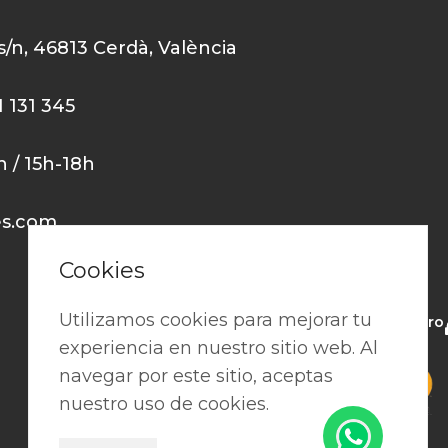
 s/n, 46813 Cerdà, València
1 131 345
0h / 15h-18h
es.com
Cookies
Utilizamos cookies para mejorar tu
Pago seguro
experiencia en nuestro sitio web. Al
navegar por este sitio, aceptas
nuestro uso de cookies.