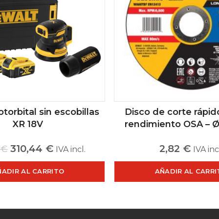
otorbital sin escobillas
Disco de corte rápid
XR 18V
rendimiento OSA –
310,44
€
2,82
€
1
€
IVA incl.
IVA inc
ÑADIR AL CARRITO
AÑADIR AL CARRI