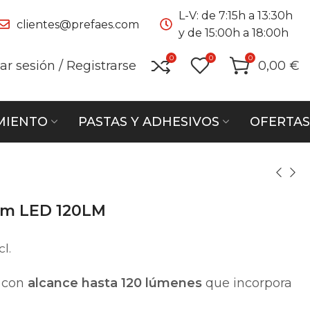
L-V: de 7:15h a 13:30h
clientes@prefaes.com
y de 15:00h a 18:00h
0
0
0
iar sesión / Registrarse
0,00
€
MIENTO
PASTAS Y ADHESIVOS
OFERTAS
um LED 120LM
cl.
con
alcance hasta 120 lúmenes
que incorpora