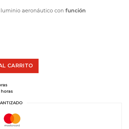
aluminio aeronáutico con
función
AL CARRITO
oras
 horas
ANTIZADO