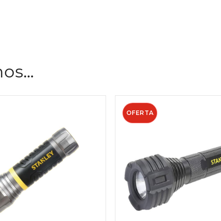
mos…
OFERTA