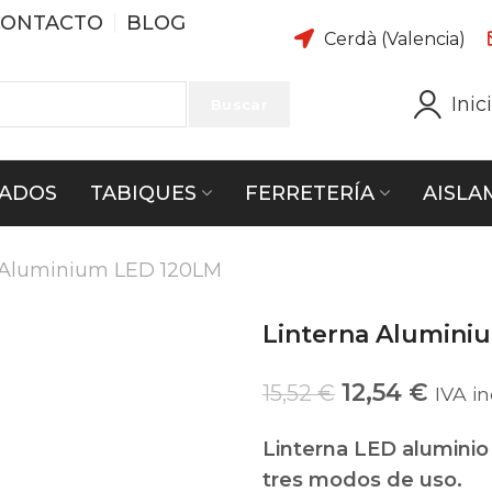
CONTACTO
BLOG
Cerdà (Valencia)
Inic
Buscar
ADOS
TABIQUES
FERRETERÍA
AISLA
 Aluminium LED 120LM
Linterna Alumini
12,54
€
15,52
€
IVA in
Linterna LED aluminio
tres modos de uso.