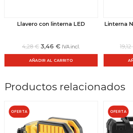
Llavero con linterna LED
Linterna 
3,46
€
4,28
€
19,12
IVA incl.
AÑADIR AL CARRITO
A
Productos relacionados
OFERTA
OFERTA