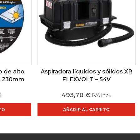
o de alto
Aspiradora líquidos y sólidos XR
 Ø 230mm
FLEXVOLT – 54V
493,78
€
l.
IVA incl.
TO
AÑADIR AL CARRITO