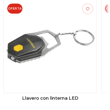
OFERTA
O
Llavero con linterna LED