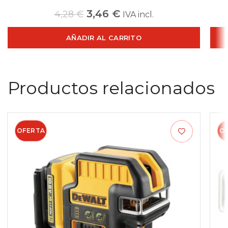
3,46
€
4,28
€
IVA incl.
AÑADIR AL CARRITO
Productos relacionados
OFERTA
O