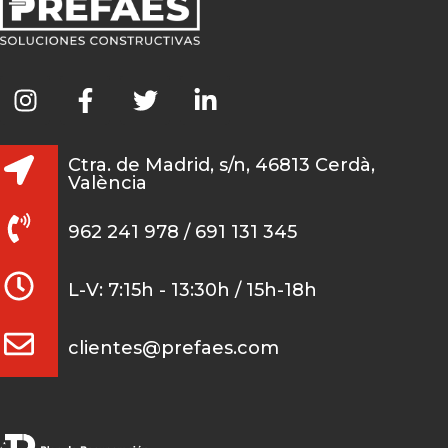
Ctra. de Madrid, s/n, 46813 Cerdà,
València
962 241 978 / 691 131 345
L-V: 7:15h - 13:30h / 15h-18h
clientes@prefaes.com