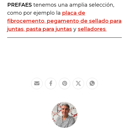
PREFAES
tenemos una amplia selección,
como por ejemplo la
placa de
fibrocemento
,
pegamento de sellado para
juntas
,
pasta para juntas
y
selladores
.