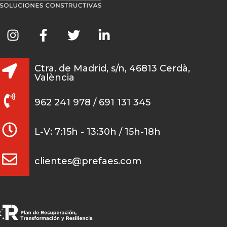
Ctra. de Madrid, s/n, 46813 Cerdà,
València
962 241 978 / 691 131 345
L-V: 7:15h - 13:30h / 15h-18h
clientes@prefaes.com