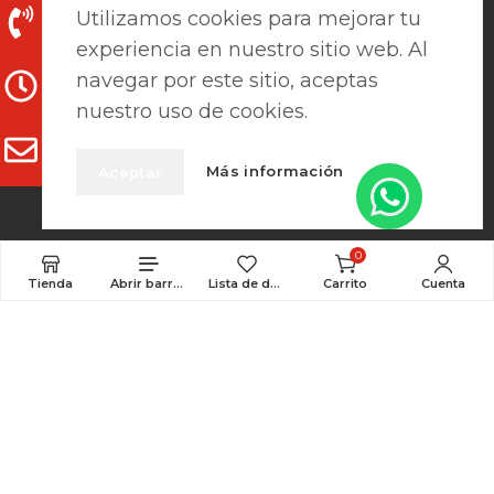
Utilizamos cookies para mejorar tu
962 241 978 / 691 131 345
experiencia en nuestro sitio web. Al
navegar por este sitio, aceptas
L-V: 7:15h - 13:30h / 15h-18h
nuestro uso de cookies.
clientes@prefaes.com
Más información
Aceptar
0
Tienda
Abrir barra lateral
Lista de deseos
Carrito
Cuenta
Pago seguro