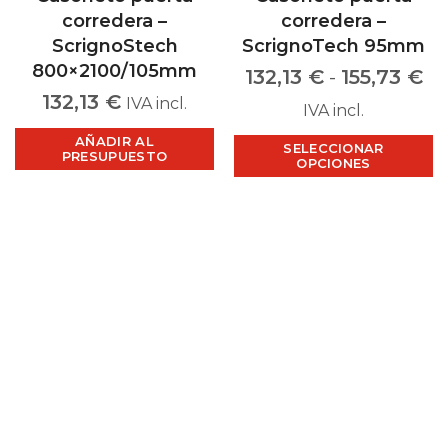
corredera –
corredera –
ScrignoStech
ScrignoTech 95mm
800×2100/105mm
132,13
€
-
155,73
€
132,13
€
IVA incl.
IVA incl.
AÑADIR AL
SELECCIONAR
PRESUPUESTO
OPCIONES