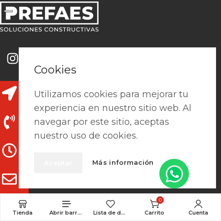
Cookies
Ctra. de Madrid, s/n, 46813 Cerdà,
Utilizamos cookies para mejorar tu
València
experiencia en nuestro sitio web. Al
navegar por este sitio, aceptas
962 241 978 / 691 131 345
nuestro uso de cookies.
L-V: 7:15h - 13:30h / 15h-18h
Más información
Aceptar
clientes@prefaes.com
0
Tienda
Abrir barra lateral
Lista de deseos
Carrito
Cuenta