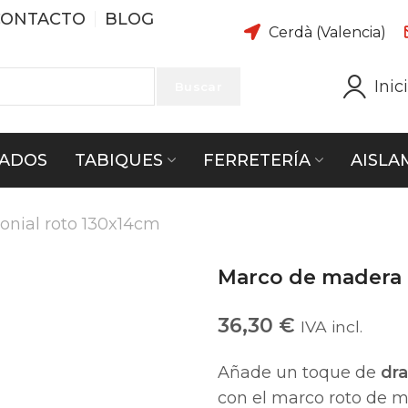
CONTACTO
BLOG
Cerdà (Valencia)
Inic
Buscar
ADOS
TABIQUES
FERRETERÍA
AISLA
onial roto 130x14cm
Marco de madera 
36,30
€
IVA incl.
Añade un toque de
dra
con el marco roto de ma