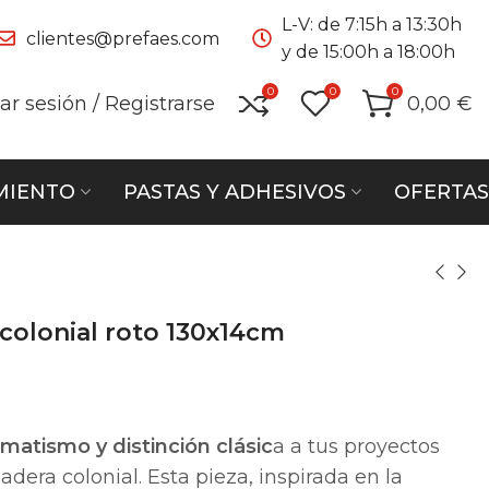
L-V: de 7:15h a 13:30h
clientes@prefaes.com
y de 15:00h a 18:00h
0
0
0
iar sesión / Registrarse
0,00
€
MIENTO
PASTAS Y ADHESIVOS
OFERTAS
colonial roto 130x14cm
matismo y distinción clásic
a a tus proyectos
dera colonial. Esta pieza, inspirada en la