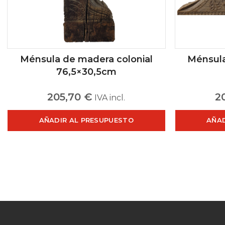
Ménsula de madera colonial
Ménsula
76,5×30,5cm
205,70
€
2
IVA incl.
AÑADIR AL PRESUPUESTO
AÑAD