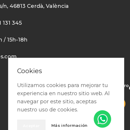
 s/n, 46813 Cerdà, València
1 131 345
0h / 15h-18h
es.com
Cookies
Utilizamos cookies para mejorar tu
Pago seguro
experiencia en nuestro sitio web. Al
navegar por este sitio, aceptas
nuestro uso de cookies.
Más información
Aceptar