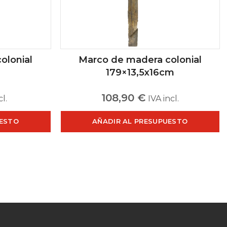
olonial
Marco de madera colonial
179×13,5x16cm
108,90
€
cl.
IVA incl.
UESTO
AÑADIR AL PRESUPUESTO