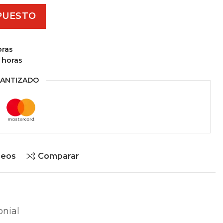
PUESTO
oras
 horas
ANTIZADO
seos
Comparar
onial