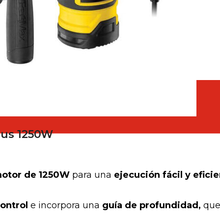
escayola
lus 1250W
otor de 1250W
para una
ejecución fácil y efici
ontrol
e incorpora una
guía de profundidad,
que 