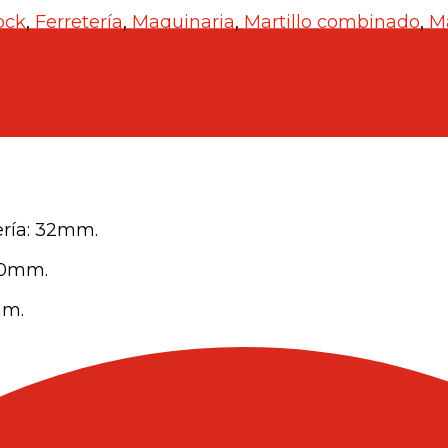
ock
,
Ferretería
,
Maquinaria
,
Martillo combinado
,
Ma
ría: 32mm.
40mm.
mm.