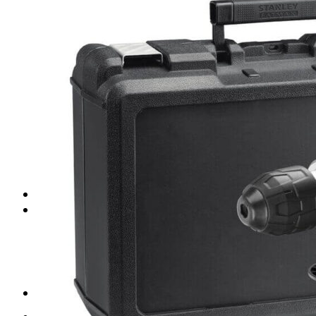
Placas de escayola
Placas metálicas
Placas de yeso laminado
Placas de fibra de vidrio
Placas de fibra mineral
Placas de vinilo
Perfilería para techos
Perfiles para techo desmontable
Perfiles para techo fijo
Accesorios para techo
Pastas para techo
TRASDOSADOS
TABIQUES
Tabiques yeso laminado
Perfiles para tabiques
Casonetos puertas correderas
Accesorios para tabiques
Tornillos para tabiques
Cerdà (Valencia)