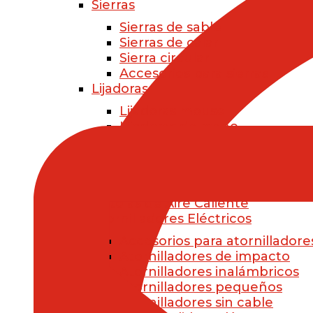
Sierras
Sierras de sable
Sierras de calar
Sierra circular
Accesorios para sierras
Lijadoras
Lijadoras mouse
Lijadoras de mano
Lijadoras de pared
Lijadoras jirafa
Lijadoras orbitales
Accesorios para lijadoras
Pistolas de Aire Caliente
Atornilladores Eléctricos
Accesorios para atornilladore
Atornilladores de impacto
Atornilladores inalámbricos
Atornilladores pequeños
Atornilladores sin cable