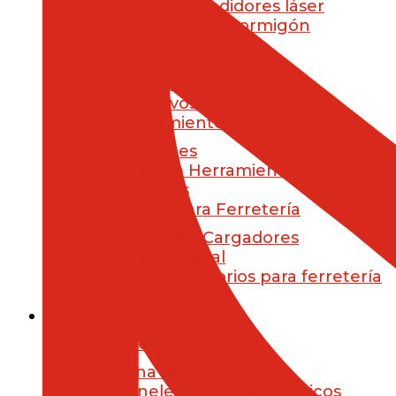
Niveles y Medidores láser
Clavadora de hormigón
Jardín
Accesorios
Otras máquinas
Brocas, clavos, tacos y tornillos
Almacenamiento y transporte
Maletines
Cajas de Herramientas
Mochilas
Accesorios para Ferretería
Baterías y Cargadores
Ropa Laboral
Otros Accesorios para ferretería
Premium Store
AISLAMIENTO
Aislamiento térmico
Lana de roca
Paneles Aislantes Térmicos