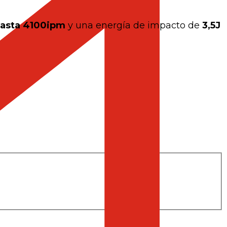
asta 4100ipm
y una energía de impacto de
3,5J