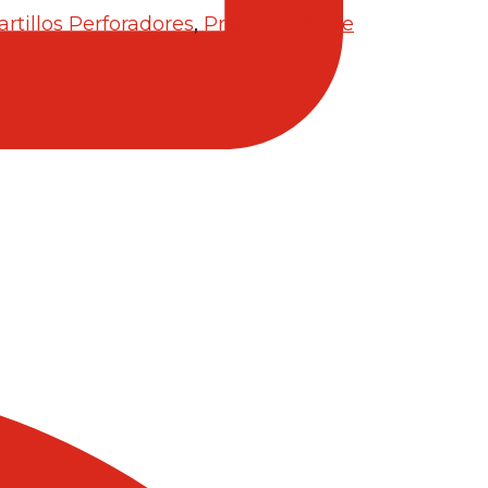
rtillos Perforadores
,
Premium Store