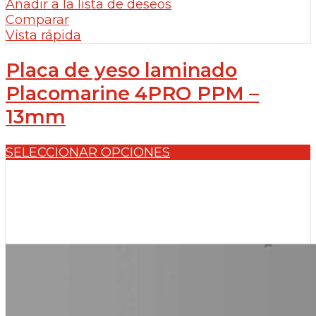
Añadir a la lista de deseos
Comparar
Vista rápida
Placa de yeso laminado
Placomarine 4PRO PPM –
13mm
SELECCIONAR OPCIONES