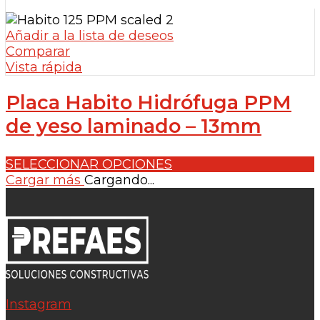
Añadir a la lista de deseos
Comparar
Vista rápida
Placa Habito Hidrófuga PPM
de yeso laminado – 13mm
SELECCIONAR OPCIONES
Cargar más
Cargando...
Instagram