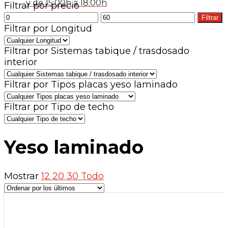
y de 15:00h a 18:00h
Filtrar por precio
Precio
Precio
Filtrar
mínimo
máximo
Filtrar por Longitud
Filtrar por Sistemas tabique / trasdosado
interior
Filtrar por Tipos placas yeso laminado
Filtrar por Tipo de techo
Yeso laminado
Mostrar
12
20
30
Todo