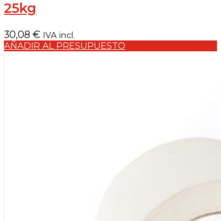
25kg
30,08
€
IVA incl.
AÑADIR AL PRESUPUESTO