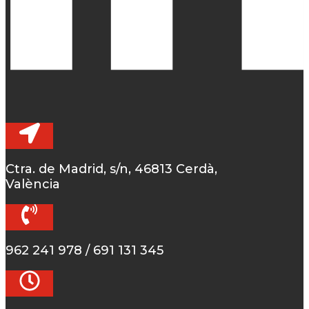
Ctra. de Madrid, s/n, 46813 Cerdà,
València
962 241 978 / 691 131 345