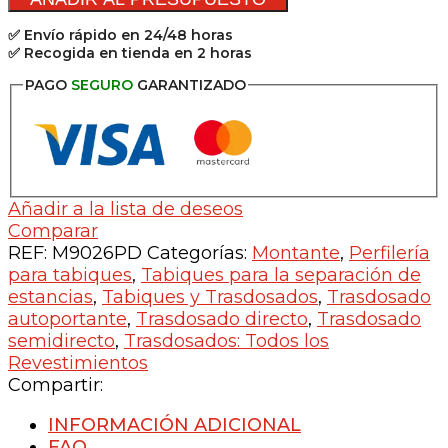
-
✅ Envío rápido en 24/48 horas
Tabiques
✅ Recogida en tienda en 2 horas
y
trasdosados
PAGO
SEGURO
GARANTIZADO
cantidad
Añadir a la lista de deseos
Comparar
REF:
M9026PD
Categorías:
Montante
,
Perfilería
para tabiques
,
Tabiques para la separación de
estancias
,
Tabiques y Trasdosados
,
Trasdosado
autoportante
,
Trasdosado directo
,
Trasdosado
semidirecto
,
Trasdosados: Todos los
Revestimientos
Compartir:
INFORMACIÓN ADICIONAL
FAQ