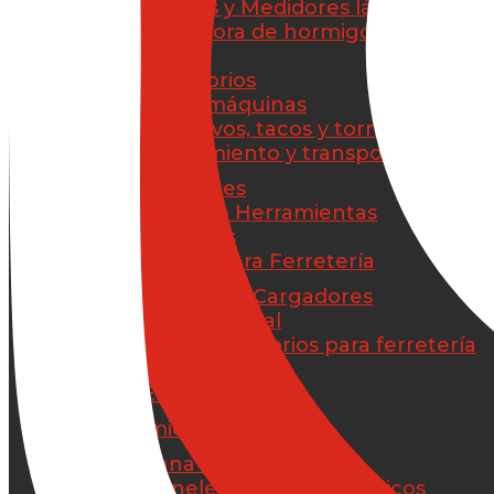
Niveles y Medidores láser
Clavadora de hormigón
Jardín
Accesorios
Otras máquinas
Brocas, clavos, tacos y tornillos
Almacenamiento y transporte
Maletines
Cajas de Herramientas
Mochilas
Accesorios para Ferretería
Baterías y Cargadores
Ropa Laboral
Otros Accesorios para ferretería
Premium Store
AISLAMIENTO
Aislamiento térmico
Lana de roca
Paneles Aislantes Térmicos