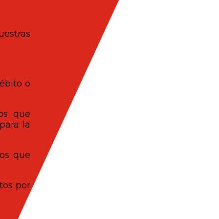
uestras
ébito o
tos que
para la
los que
tos por