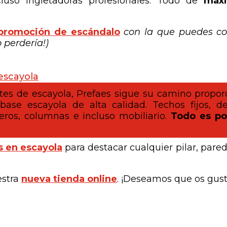
cluso ingletadoras profesionales. Todo de
máxi
 promoción de escándalo
con la que puedes co
 perdería!)
escayola
es de escayola, Prefaes sigue su camino propor
ase escayola de alta calidad. Techos fijos, d
neros, columnas e incluso mobiliario.
Todo es po
s en escayola
para destacar cualquier pilar, pared
estra
nueva tienda online
. ¡Deseamos que os gust