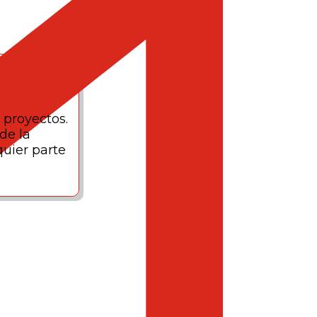
 proyectos.
de la
quier parte