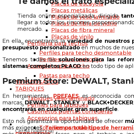
Te damos el trato especial
Placas de escayola
Placas metálicas
Tienda online especializada, dirigida
tant
Placas de yeso laminado
llegar a todos los rincones proporcionando
Placas de fibra de vidrio
mercado.
Placas de fibra mineral
Placas de vinilo
En ella, encontraréis la
variedad de nuestros 
Perfilería para techos
presupuesto personalizado
en muchos de nuestr
Perfiles para techo desmontable
Perfiles para techo fijo
Tenemos todas las
soluciones para las refo
Accesorios para techo
sistemas completos PLACO
en todo tipo de apl
Pastas para techo
Premium Store: DeWALT, Stanl
TRASDOSADOS
TABIQUES
En herramientas,
PREFAES
es reconocida co
Tabiques yeso laminado
marcas
DEWALT, STANLEY
y
BLACK+DECKER
Perfiles para tabiques
encontrarás en cualquier gran superficie
.
Casonetos puertas correderas
Accesorios para tabiques
Esto nos garantiza la oportunidad de ofrecer
múl
más exigentes.
Tenemos todo tipo de herrami
Tornillos para tabiques
Cerdà (Valencia)