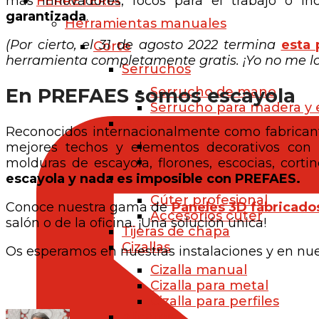
más innovadores, focos para el trabajo o in
FERRETERÍA
garantizada
.
Herramientas manuales
(Por cierto, el 31 de agosto 2022 termina
esta
Corte
herramienta completamente gratis. ¡Yo no me lo
Serruchos
Serrucho de mano
En PREFAES somos escayola
Serrucho para madera y 
Sierra de arco
Reconocidos internacionalmente como fabricant
Sierra arco metal
mejores techos y elementos decorativos con b
Sierra arco madera
molduras de escayola, florones, escocias, corti
Cúter
escayola y nada es imposible con PREFAES.
Cúter profesional
Conoce nuestra gama de
Paneles 3D fabricado
Accesorios cúter
salón o de la oficina. ¡Una solución única!
Tijeras de chapa
Cizallas
Os esperamos en nuestras instalaciones y en nu
Cizalla manual
Cizalla para metal
Cizalla para perfiles
Alicates