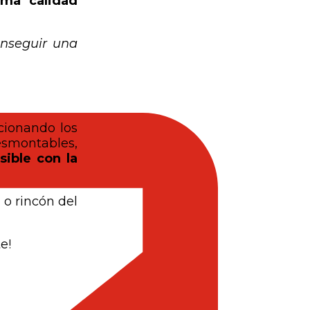
ma calidad
nseguir una
cionando los
esmontables,
sible con la
 o rincón del
e!