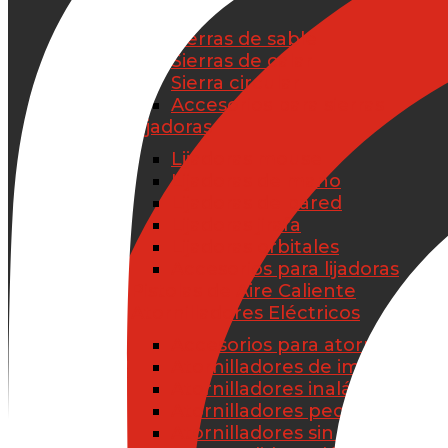
Sierras
Sierras de sable
Sierras de calar
Sierra circular
Accesorios para sierras
Lijadoras
Lijadoras mouse
Lijadoras de mano
Lijadoras de pared
Lijadoras jirafa
Lijadoras orbitales
Accesorios para lijadoras
Pistolas de Aire Caliente
Atornilladores Eléctricos
Accesorios para atornilladore
Atornilladores de impacto
Atornilladores inalámbricos
Atornilladores pequeños
Atornilladores sin cable