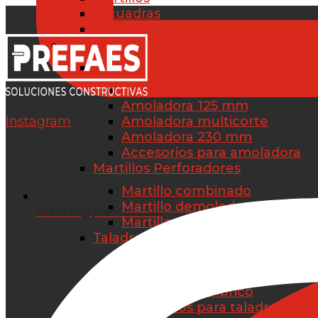
Escuadras
Grapadoras
Maquinaria
Amoladoras y radiales
Amoladora 115 mm
Amoladora 125 mm
Instagram
Amoladora multicorte
Amoladora 230 mm
Accesorios para amoladora
Martillos Perforadores
Martillo combinado
Martillo demoledor
clientes@prefaes.com
Martillos neumáticos
Taladros eléctricos
Taladro atornillador
Taladro percutor
Taladro inalámbrico
Accesorios para taladros