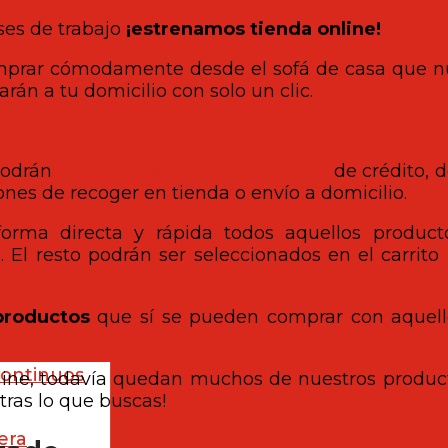
es de trabajo
¡estrenamos tienda online!
comprar cómodamente desde el sofá de casa que n
arán a tu domicilio con solo un clic.
 podrán
comprar vía web con tarjeta
de crédito, d
ones de recoger en tienda o envío a domicilio.
forma directa y rápida todos aquellos produc
El resto podrán ser seleccionados en el carrito 
productos
que sí se pueden comprar con aquel
continuos
nline, todavía quedan muchos de nuestros produc
tras lo que buscas!
era