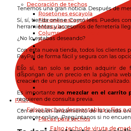
Decoración de techos
Tenemos una gran noticia. Después de mes
Rosetones escayola
Florones escayola
Sí, sí, tienda online. Como lees. Puedes 
Ménsulas escayola
herramientas y accesorios de ferretería lleg
Columnas de escayola
¿No lo estabas deseando?
Apliques de escayola
Bóvedas de escayola
Con esta nueva tienda, todos los clientes
Vigas de escayola
PayPal de forma fácil y segura con las opci
Piezas de escayola a medida
Paneles 3D escayola
Eso sí, tan solo se podrán adquirir de 
Accesorios de escayola
dispongan de un precio en la página web. 
Trampillas de escayola
creación de un presupuesto personalizado.
Esparto para escayola
Es importante
no mezclar en el carrito 
Herramientas para escayola
requieren de consulta previa.
FALSOS TECHOS
Falsos techos desmontables y fijos o 
Con el recién lanzamiento de la tienda o
aparecer online. ¡Pregúntanos si no encuen
Placas para techos
Falso techo de viruta de mad