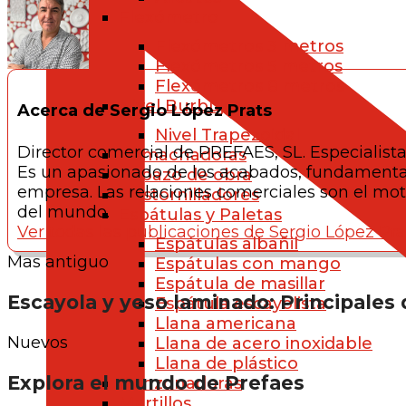
Flexómetro
Flexómetros 3 metros
Flexómetros 5 metros
Flexómetros 8 metros
Nivel Burbuja
Acerca de Sergio López Prats
Nivel Trapezoidal
Director comercial de PREFAES, SL. Especialist
Remachadoras
Es un apasionado de los acabados, fundamentalm
Capazo de obra
empresa. Las relaciones comerciales son el mot
Destornilladores
del mundo.
Espátulas y Paletas
Ver todas las publicaciones de Sergio López Pra
Espátulas albañil
Mas antiguo
Espátulas con mango
Espátula de masillar
Escayola y yeso laminado: Principales 
Espátula escayolista
Llana americana
Nuevos
Llana de acero inoxidable
Llana de plástico
Explora el mundo de Prefaes
Punzonadoras
Martillos