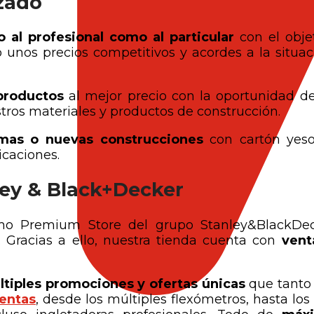
izado
o al profesional como al particular
con el obje
 unos precios competitivos y acordes a la situac
productos
al mejor precio con la oportunidad d
os materiales y productos de construcción.
rmas o nuevas construcciones
con cartón yeso
icaciones.
ey & Black+Decker
mo Premium Store del grupo Stanley&BlackDec
. Gracias a ello, nuestra tienda cuenta con
vent
tiples promociones y ofertas únicas
que tanto 
entas
, desde los múltiples flexómetros, hasta los 