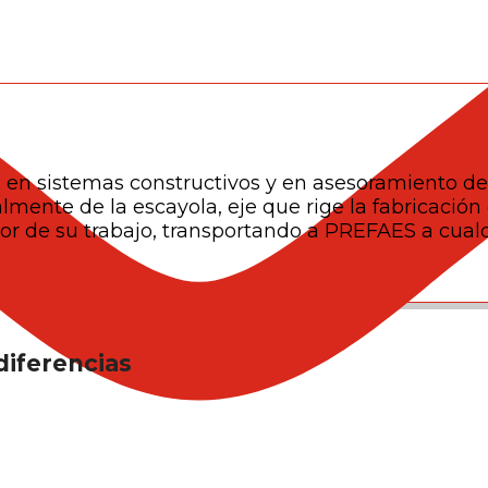
a en sistemas constructivos y en asesoramiento de
ente de la escayola, eje que rige la fabricación 
or de su trabajo, transportando a PREFAES a cual
ts
diferencias