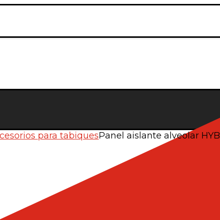
cesorios para tabiques
Panel aislante alveolar H