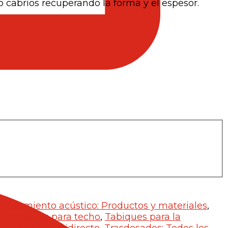
o cabríos recuperando la forma y el espesor.
,
Aislamiento acústico: Productos y materiales
,
 accesorios para techo
,
Tabiques para la
asdosado semidirecto
,
Trasdosados: Todos los