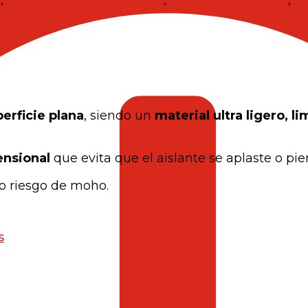
erficie plana
, siendo un
material ultra ligero, li
nsional
que evita que el aislante se aplaste o pi
n o riesgo de moho.
s