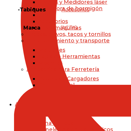
Niveles y Medidores láser
Clavadora de hormigón
-Tabiques
Accesorios
Jardín
Accesorios
Marca
ACTIS
Otras máquinas
Brocas, clavos, tacos y tornillos
Almacenamiento y transporte
Maletines
Cajas de Herramientas
Mochilas
Accesorios para Ferretería
Baterías y Cargadores
Ropa Laboral
Otros Accesorios para ferretería
Premium Store
AISLAMIENTO
Aislamiento térmico
Lana de roca
Paneles Aislantes Térmicos