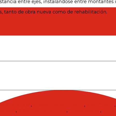
istancia entre ejes, instalándose entre montantes 
as, tanto de obra nueva como de rehabilitación.
para tabiques
,
Accesorios para techo
,
Aislamiento
eriales
,
Aislamiento Térmico
,
Falsos techos
,
Otros
s
,
Trasdosado autoportante
,
Trasdosado directo
,
Tr