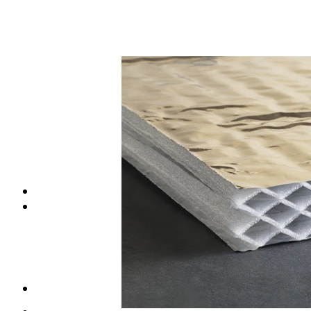
Placas de escayola
Placas metálicas
Placas de yeso laminado
Placas de fibra de vidrio
Placas de fibra mineral
Placas de vinilo
Perfilería para techos
Perfiles para techo desmontable
Perfiles para techo fijo
Accesorios para techo
Pastas para techo
TRASDOSADOS
TABIQUES
Tabiques yeso laminado
Perfiles para tabiques
Casonetos puertas correderas
Accesorios para tabiques
Tornillos para tabiques
Cerdà (Valencia)