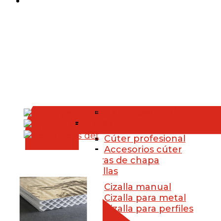
FERRETERÍA
Herramientas manuales
Corte
Serruchos
Serrucho de mano
Serrucho para madera y 
Sierra de arco
Sierra arco metal
Sierra arco madera
Cúter
Cúter profesional
Accesorios cúter
Tijeras de chapa
Cizallas
Cizalla manual
Cizalla para metal
Cizalla para perfiles
Alicates