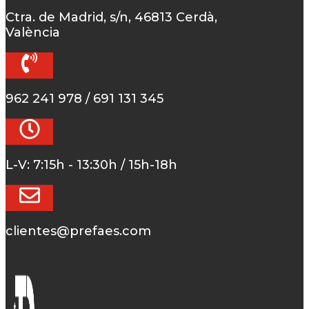
Ctra. de Madrid, s/n, 46813 Cerdà,
València
962 241 978 / 691 131 345
L-V: 7:15h - 13:30h / 15h-18h
clientes@prefaes.com