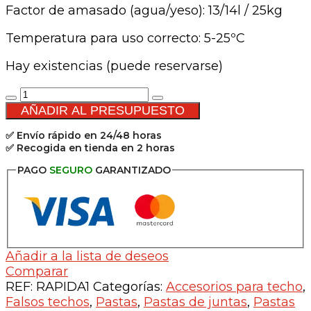
Factor de amasado (agua/yeso): 13/14l / 25kg
Temperatura para uso correcto: 5-25ºC
Hay existencias (puede reservarse)
Pasta
de
AÑADIR AL PRESUPUESTO
juntas
✅ Envío rápido en 24/48 horas
rápida
✅ Recogida en tienda en 2 horas
PR1
-
PAGO
SEGURO
GARANTIZADO
25kg
cantidad
Añadir a la lista de deseos
Comparar
REF:
RAPIDA1
Categorías:
Accesorios para techo
,
Falsos techos
,
Pastas
,
Pastas de juntas
,
Pastas