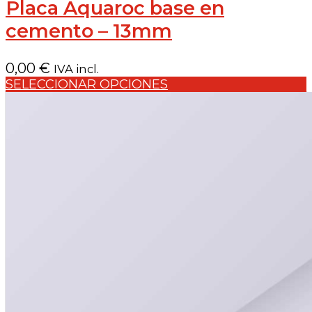
Placa Aquaroc base en
cemento – 13mm
0,00
€
IVA incl.
SELECCIONAR OPCIONES