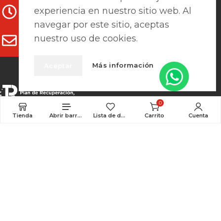
experiencia en nuestro sitio web. Al
L-V: 7:15h - 13:30h / 15h-18h
navegar por este sitio, aceptas
nuestro uso de cookies.
clientes@prefaes.com
Más información
Aceptar
0
Tienda
Abrir barra lateral
Lista de deseos
Carrito
Cuenta
Pago seguro