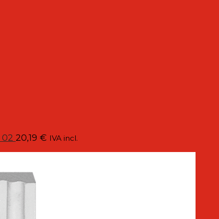
: 02
20,19
€
IVA incl.
continuos
era