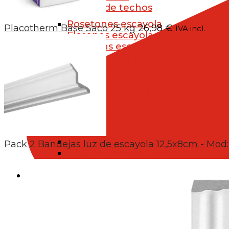
Decoración de techos
Rosetones escayola
Placotherm Base Saco 25 kg
26,98
€
IVA incl.
Florones escayola
Ménsulas escayola
Columnas de escayola
Apliques de escayola
Bóvedas de escayola
Vigas de escayola
Piezas de escayola a medida
Paneles 3D escayola
Accesorios de escayola
Trampillas de escayola
Pack 2 Bandejas luz de escayola 12,5x8cm - Mod
Esparto para escayola
Herramientas para escayola
FALSOS TECHOS
Falsos techos desmontables y fijos o 
Placas para techos
Falso techo de viruta de mad