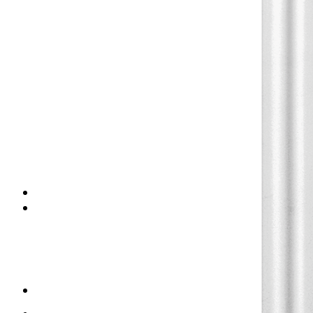
Placas de escayola
Placas metálicas
Placas de yeso laminado
Placas de fibra de vidrio
Placas de fibra mineral
Placas de vinilo
Perfilería para techos
Perfiles para techo desmontable
Perfiles para techo fijo
Accesorios para techo
Pastas para techo
TRASDOSADOS
TABIQUES
Tabiques yeso laminado
Perfiles para tabiques
Casonetos puertas correderas
Accesorios para tabiques
Tornillos para tabiques
Cerdà (Valencia)