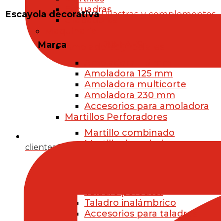
Escuadras
Escayola decorativa
Pilastras y complementos
Grapadoras
Maquinaria
Marca
PREFAES
Amoladoras y radiales
Amoladora 115 mm
Amoladora 125 mm
Amoladora multicorte
Amoladora 230 mm
Accesorios para amoladora
Martillos Perforadores
Martillo combinado
Martillo demoledor
clientes@prefaes.com
Martillos neumáticos
Taladros eléctricos
Taladro atornillador
Taladro percutor
Taladro inalámbrico
Accesorios para taladros