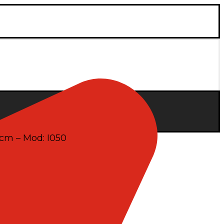
7cm – Mod: I050