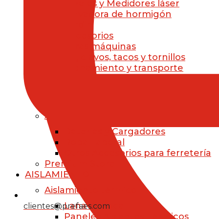
Niveles y Medidores láser
Clavadora de hormigón
Jardín
Accesorios
Otras máquinas
Brocas, clavos, tacos y tornillos
Almacenamiento y transporte
Maletines
Cajas de Herramientas
Mochilas
Accesorios para Ferretería
Baterías y Cargadores
Ropa Laboral
Otros Accesorios para ferretería
Premium Store
AISLAMIENTO
Aislamiento térmico
Lana de roca
clientes@prefaes.com
Paneles Aislantes Térmicos