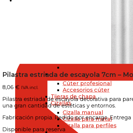
FERRETERÍA
Herramientas manuales
Corte
Serruchos
Serrucho de mano
Serrucho para madera y 
Sierra de arco
Sierra arco metal
Sierra arco madera
Pilastra estriada de escayola 7cm – Mo
Cúter
Cúter profesional
8,06
€
IVA incl.
Accesorios cúter
Tijeras de chapa
Pilastra estriada de escayola decorativa para pa
Cizallas
una gran cantidad de estéticas y entornos.
Cizalla manual
Fabricación propia. Pedido por encargo. Entrega
Cizalla para metal
Cizalla para perfiles
Disponible para reserva
Alicates