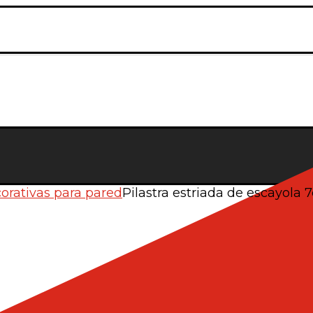
orativas para pared
Pilastra estriada de escayola 