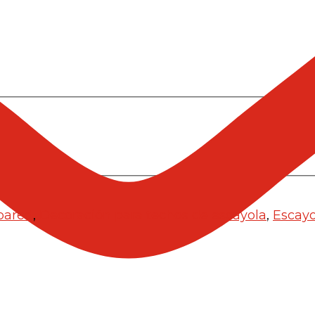
pared
,
Decoración para techos de escayola
,
Escayo