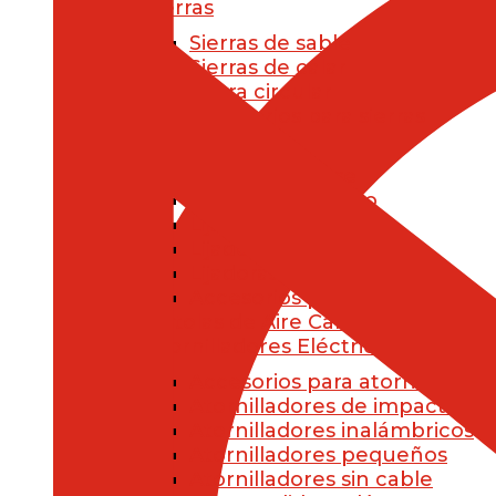
Sierras
Sierras de sable
Sierras de calar
Sierra circular
Accesorios para sierras
Lijadoras
Lijadoras mouse
Lijadoras de mano
Lijadoras de pared
Lijadoras jirafa
Lijadoras orbitales
Accesorios para lijadoras
Pistolas de Aire Caliente
Atornilladores Eléctricos
Accesorios para atornilladore
Atornilladores de impacto
Atornilladores inalámbricos
Atornilladores pequeños
Atornilladores sin cable