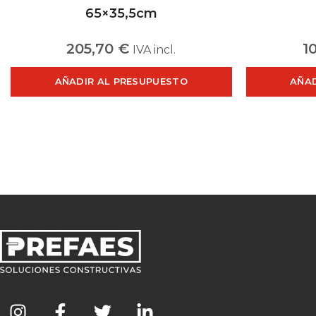
65×35,5cm
205,70
€
1
IVA incl.
AÑADIR AL PRESUPUESTO
AÑAD