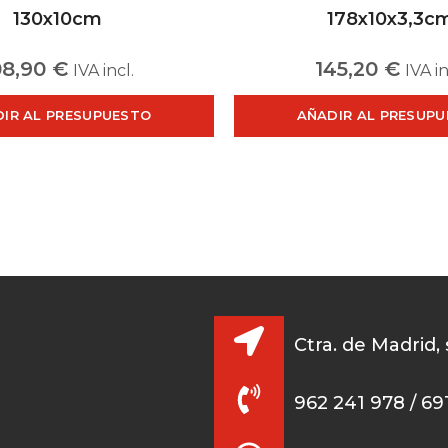
130x10cm
178x10x3,3c
08,90
€
145,20
€
IVA incl.
IVA in
IR AL PRESUPUESTO
AÑADIR AL PRESUP
Ctra. de Madrid,
962 241 978 / 69