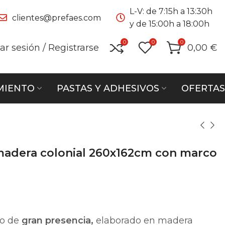
L-V: de 7:15h a 13:30h
clientes@prefaes.com
y de 15:00h a 18:00h
0
0
0
iar sesión / Registrarse
0,00
€
MIENTO
PASTAS Y ADHESIVOS
OFERTAS
madera colonial 260x162cm con marco
co de
gran presencia,
elaborado en madera