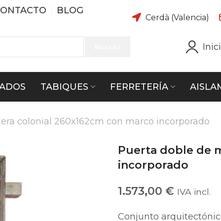
CONTACTO
BLOG
Cerdà (Valencia)
Inic
Buscar
ADOS
TABIQUES
FERRETERÍA
AISLA
era colonial 260x162cm con marco incorporado
Puerta doble de 
incorporado
1.573,00
€
IVA incl.
Conjunto arquitectóni