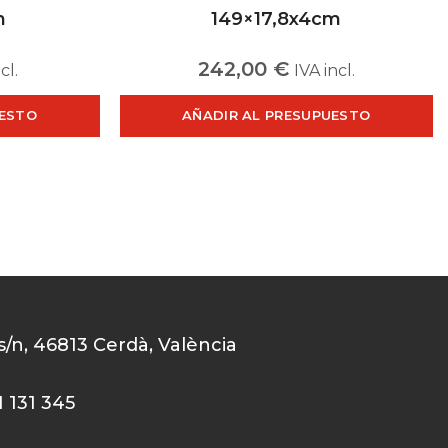
m
149×17,8x4cm
242,00
€
cl.
IVA incl.
UESTO
AÑADIR AL PRESUPUESTO
 s/n, 46813 Cerdà, València
1 131 345