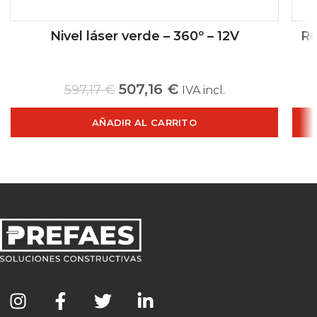
Nivel láser verde – 360º – 12V
Re
507,16
€
597,17
€
IVA incl.
AÑADIR AL CARRITO