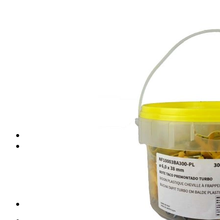
Placas de escayola
Placas metálicas
Placas de yeso laminado
Placas de fibra de vidrio
Placas de fibra mineral
Placas de vinilo
Perfilería para techos
Perfiles para techo desmontable
Perfiles para techo fijo
Accesorios para techo
Pastas para techo
TRASDOSADOS
TABIQUES
Tabiques yeso laminado
Perfiles para tabiques
Casonetos puertas correderas
Accesorios para tabiques
Tornillos para tabiques
Cerdà (Valencia)