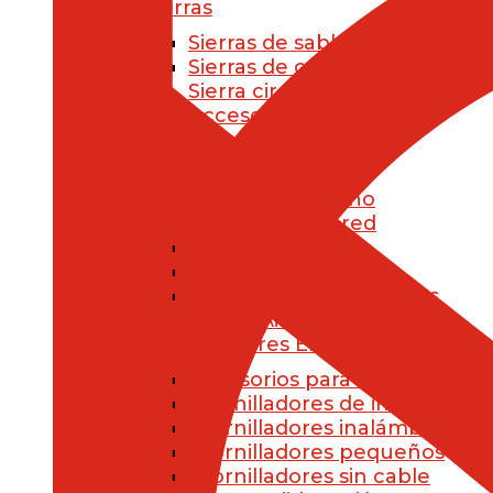
Sierras
Sierras de sable
Sierras de calar
Sierra circular
Accesorios para sierras
Lijadoras
Lijadoras mouse
Lijadoras de mano
Lijadoras de pared
Lijadoras jirafa
Lijadoras orbitales
Accesorios para lijadoras
Pistolas de Aire Caliente
Atornilladores Eléctricos
Accesorios para atornilladore
Atornilladores de impacto
Atornilladores inalámbricos
Atornilladores pequeños
Atornilladores sin cable