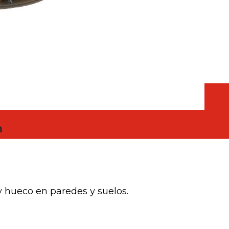
escayola
m
 y hueco en paredes y suelos.