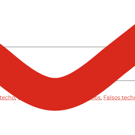
 techo
,
Brocas, clavos, tacos y tornillos
,
Falsos tech