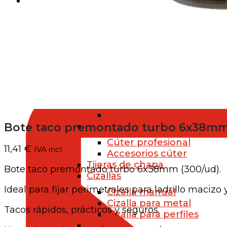
FERRETERÍA
Herramientas manuales
Corte
Serruchos
Serrucho de mano
Serrucho para madera y 
Sierra de arco
Sierra arco metal
Sierra arco madera
Bote taco premontado turbo 6x38m
Cúter
Cúter profesional
11,41
€
IVA incl.
Accesorios cúter
Tijeras de chapa
Bote taco premontado turbo 6x38mm (300/ud).
Cizallas
Ideal para fijar perimetrales para ladrillo macizo
Cizalla manual
Cizalla para metal
Tacos rápidos, prácticos y seguros.
Cizalla para perfiles
Alicates