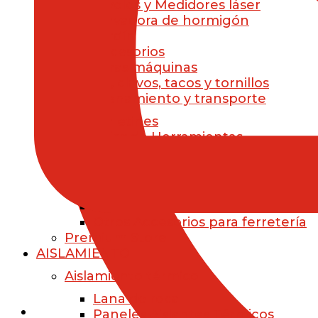
Niveles y Medidores láser
Clavadora de hormigón
Jardín
Accesorios
Otras máquinas
Brocas, clavos, tacos y tornillos
Almacenamiento y transporte
Maletines
Cajas de Herramientas
Mochilas
Accesorios para Ferretería
Baterías y Cargadores
Ropa Laboral
Otros Accesorios para ferretería
Premium Store
AISLAMIENTO
Aislamiento térmico
Lana de roca
Paneles Aislantes Térmicos