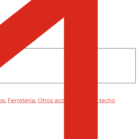
os
,
Ferretería
,
Otros accesorios para techo