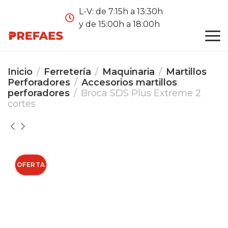
L-V: de 7:15h a 13:30h
y de 15:00h a 18:00h
Inicio
Ferretería
Maquinaria
Martillos
Perforadores
Accesorios martillos
perforadores
Broca SDS Plus Extreme 2
cortes
OFERTA