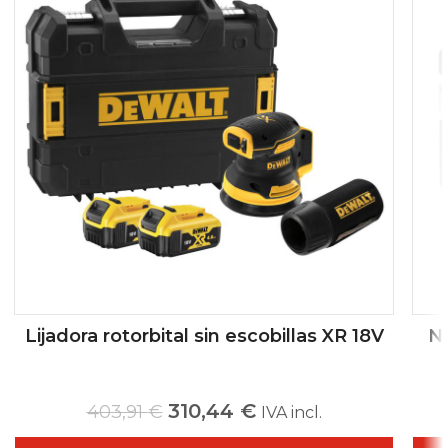
Lijadora rotorbital sin escobillas XR 18V
Ni
310,44
€
403,91
€
IVA incl.