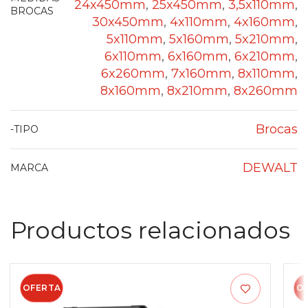
24x450mm
,
25x450mm
,
3,5x110mm
,
BROCAS
30x450mm
,
4x110mm
,
4x160mm
,
5x110mm
,
5x160mm
,
5x210mm
,
6x110mm
,
6x160mm
,
6x210mm
,
6x260mm
,
7x160mm
,
8x110mm
,
8x160mm
,
8x210mm
,
8x260mm
Brocas
-TIPO
DEWALT
MARCA
Productos relacionados
OFERTA
O