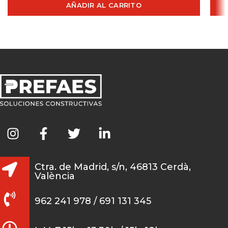
AÑADIR AL CARRITO
Ctra. de Madrid, s/n, 46813 Cerdà,
València
962 241 978 / 691 131 345