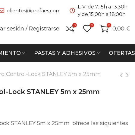
L-V: de 7:15h a 13:30h
clientes@prefaes.com
y de 15:00h a 18:00h
0
0
0
iar sesión / Registrarse
0,00
€
MIENTO
PASTAS Y ADHESIVOS
OFERTAS
ro Control-Lock STANLEY 5m x 25mm
rol-Lock STANLEY 5m x 25mm
-Lock STANLEY 5m x 25mm ofrece las siguientes