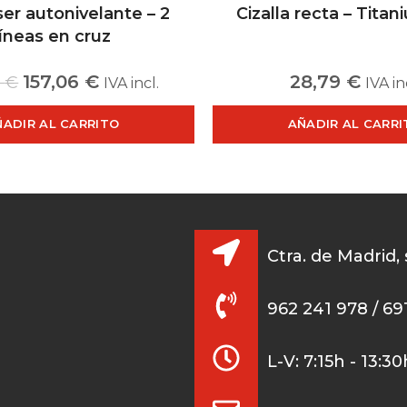
ser autonivelante – 2
Cizalla recta – Tita
líneas en cruz
157,06
€
28,79
€
9
€
IVA incl.
IVA in
ÑADIR AL CARRITO
AÑADIR AL CARRI
Ctra. de Madrid,
962 241 978 / 69
L-V: 7:15h - 13:3