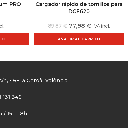
nium PRO
Cargador rápido de tornillos para
DCF620
77,98
€
89,87
€
cl.
IVA incl.
TO
AÑADIR AL CARRITO
 s/n, 46813 Cerdà, València
1 131 345
0h / 15h-18h