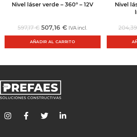
Nivel láser verde – 360º – 12V
Nivel lá
507,16
€
597,17
€
204,3
IVA incl.
AÑADIR AL CARRITO
A