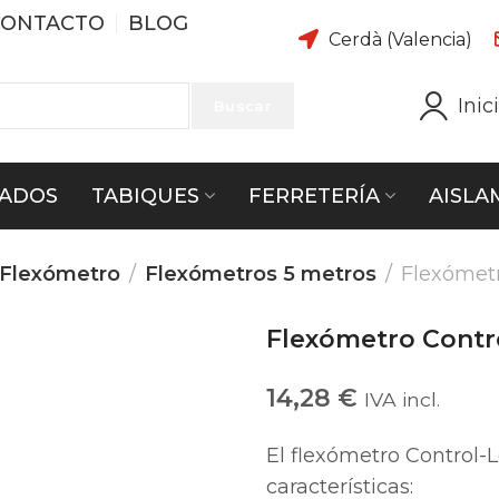
CONTACTO
BLOG
Cerdà (Valencia)
Inic
Buscar
ADOS
TABIQUES
FERRETERÍA
AISLA
Flexómetro
Flexómetros 5 metros
Flexómet
Flexómetro Cont
14,28
€
IVA incl.
El flexómetro Control
características: