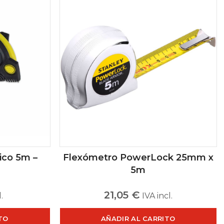
ico 5m –
Flexómetro PowerLock 25mm x
5m
21,05
€
.
IVA incl.
TO
AÑADIR AL CARRITO