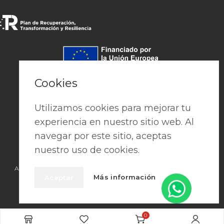
Pago seguro
Cookies
Utilizamos cookies para mejorar tu
experiencia en nuestro sitio web. Al
navegar por este sitio, aceptas
nuestro uso de cookies.
Aviso Legal
|
Política de privacidad
|
Cookies
|
Términos y condiciones
Más información
Aceptar
2026 © • PREFAES • Crafted with Passion by
Publisima
0
AÑADIR AL CARRITO