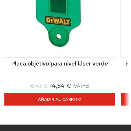
Placa objetivo para nivel láser verde
Es
14,54
€
16,43
€
IVA incl.
AÑADIR AL CARRITO