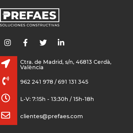
Ctra. de Madrid, s/n, 46813 Cerdà,
València
962 241 978 / 691 131 345
L-V: 7:15h - 13:30h / 15h-18h
clientes@prefaes.com