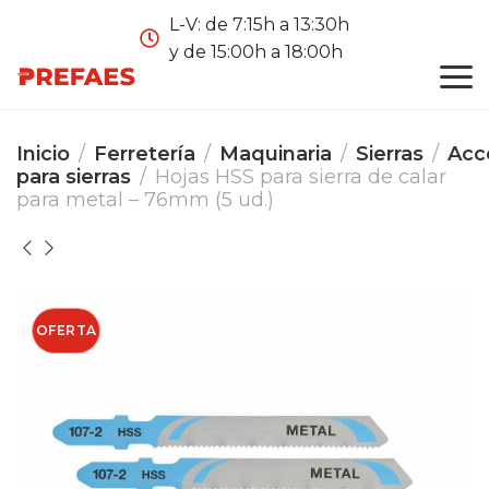
L-V: de 7:15h a 13:30h
y de 15:00h a 18:00h
Inicio
Ferretería
Maquinaria
Sierras
Acc
para sierras
Hojas HSS para sierra de calar
para metal – 76mm (5 ud.)
OFERTA