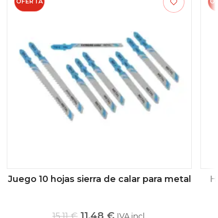
OFERTA
O
Juego 10 hojas sierra de calar para metal
H
11,48
€
15,11
€
IVA incl.