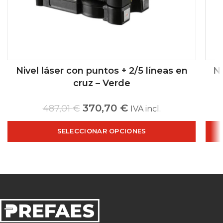
Nivel láser con puntos + 2/5 líneas en
Ni
cruz – Verde
370,70
€
487,01
€
IVA incl.
SELECCIONAR OPCIONES