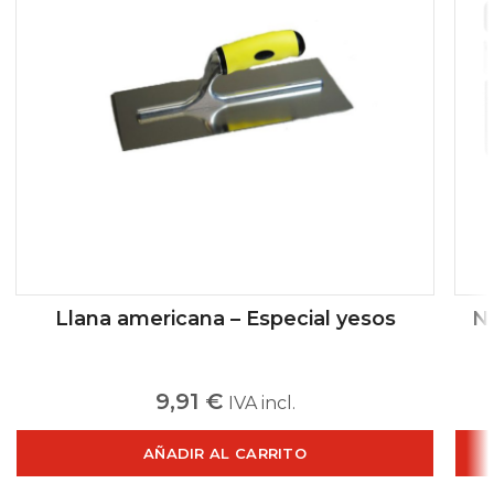
Llana americana – Especial yesos
Ni
9,91
€
IVA incl.
AÑADIR AL CARRITO