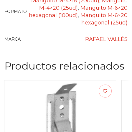
Manguito M-4×16 (200ud)
,
Manguito
M-4×20 (25ud)
,
Manguito M-6×20
FORMATO
hexagonal (100ud)
,
Manguito M-6×20
hexagonal (25ud)
RAFAEL VALLÉS
MARCA
Productos relacionados