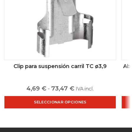
Clip para suspensión carril TC ø3,9
Abr
4,69
€
-
73,47
€
IVA incl.
SELECCIONAR OPCIONES