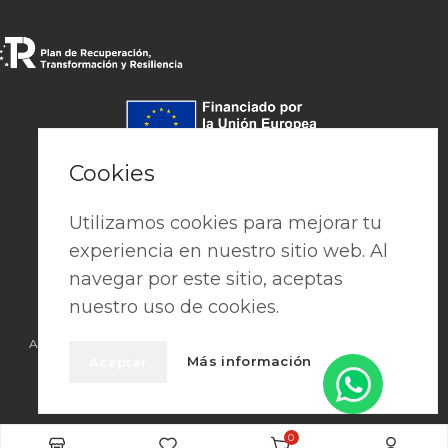
Pago seguro
Cookies
Utilizamos cookies para mejorar tu
experiencia en nuestro sitio web. Al
navegar por este sitio, aceptas
nuestro uso de cookies.
Aviso Legal
|
Política de privacidad
|
Cookies
|
Términos y condiciones
Más información
Aceptar
2026 © • PREFAES • Crafted with Passion by
Publisima
0
Seleccionar opciones