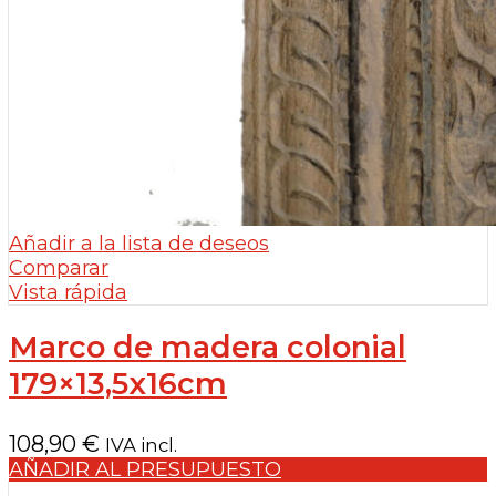
Añadir a la lista de deseos
Comparar
Vista rápida
Marco de madera colonial
179×13,5x16cm
108,90
€
IVA incl.
AÑADIR AL PRESUPUESTO