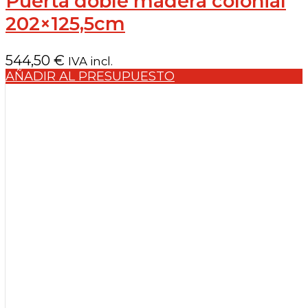
Puerta doble madera colonial
202×125,5cm
544,50
€
IVA incl.
AÑADIR AL PRESUPUESTO