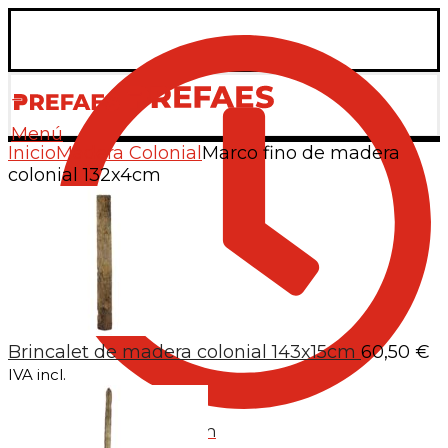
Menú
Inicio
Madera Colonial
Marco fino de madera
colonial 132x4cm
Brincalet de madera colonial 143x15cm
60,50
€
IVA incl.
L-V: de 7:15h a 13:30h