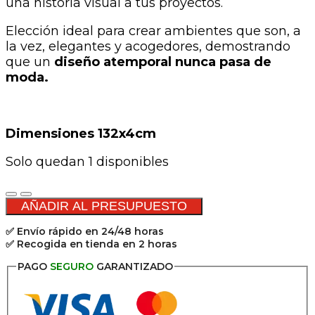
una historia visual a tus proyectos.
Elección ideal para crear ambientes que son, a
la vez, elegantes y acogedores, demostrando
que un
diseño atemporal nunca pasa de
moda.
Dimensiones 132x4cm
Solo quedan 1 disponibles
Marco
fino
AÑADIR AL PRESUPUESTO
de
✅ Envío rápido en 24/48 horas
madera
✅ Recogida en tienda en 2 horas
colonial
132x4cm
PAGO
SEGURO
GARANTIZADO
cantidad