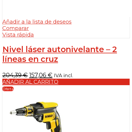
Añadir a la lista de deseos
Comparar
Vista rápida
Nivel láser autonivelante – 2
líneas en cruz
El
El
204,39
€
157,06
€
IVA incl.
precio
precio
AÑADIR AL CARRITO
original
actual
Oferta
era:
es:
204,39 €.
157,06 €.