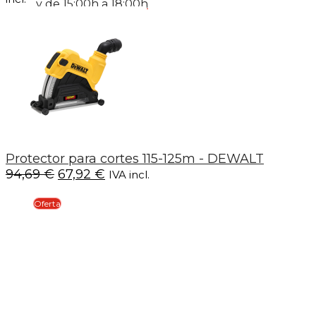
y de 15:00h a 18:00h
original
actual
era:
es:
143,98 €.
124,94 
Protector para cortes 115-125m - DEWALT
El
El
94,69
€
67,92
€
IVA incl.
precio
precio
original
actual
Oferta
era:
es:
94,69 €.
67,92 €.