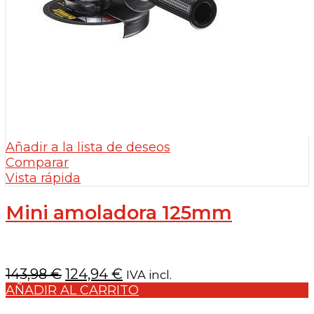
Añadir a la lista de deseos
Comparar
Vista rápida
Mini amoladora 125mm
El
El
143,98
€
124,94
€
IVA incl.
precio
precio
AÑADIR AL CARRITO
original
actual