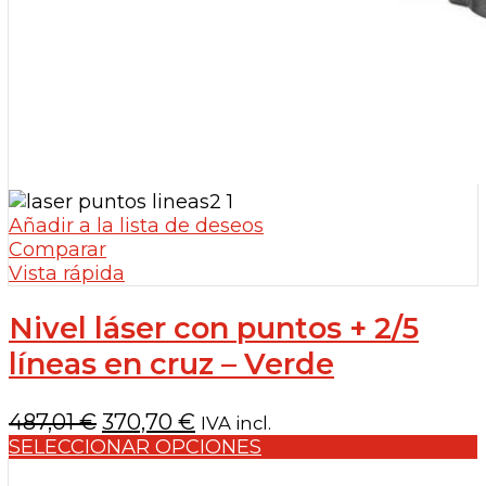
Añadir a la lista de deseos
Comparar
Vista rápida
Nivel láser con puntos + 2/5
líneas en cruz – Verde
El
El
487,01
€
370,70
€
IVA incl.
precio
precio
SELECCIONAR OPCIONES
original
actual