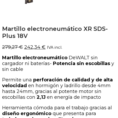
Martillo electroneumático XR SDS-
Plus 18V
El
El
279,27
€
242,34
€
IVA incl.
precio
precio
Martillo electroneumático
DeWALT sin
original
actual
cargador ni baterías-
Potencia sin escobillas
y
era:
es:
sin cable
279,27 €.
242,34 €.
Permite una
perforación de calidad y de alta
velocidad
en hormigón y ladrillo desde 4mm
hasta 24mm, gracias al potente motor sin
escobillas con
2,1J
en energía de impacto
Herramienta cómoda para el trabajo gracias al
diseño ergonómico
que presenta para