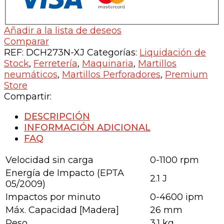
Añadir a la lista de deseos
Comparar
REF:
DCH273N-XJ
Categorías:
Liquidación de
Stock
,
Ferretería
,
Maquinaria
,
Martillos
neumáticos
,
Martillos Perforadores
,
Premium
Store
Compartir:
DESCRIPCIÓN
INFORMACIÓN ADICIONAL
FAQ
Velocidad sin carga
0-1100 rpm
Energía de Impacto (EPTA
2.1 J
05/2009)
Impactos por minuto
0-4600 ipm
Máx. Capacidad [Madera]
26 mm
Peso
3.1 kg