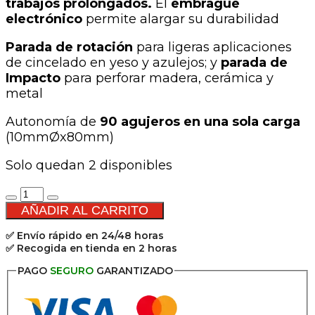
trabajos prolongados.
El
embrague
electrónico
permite alargar su durabilidad
Parada de rotación
para ligeras aplicaciones
de cincelado en yeso y azulejos; y
parada de
Impacto
para perforar madera, cerámica y
metal
Autonomía de
90 agujeros en una sola carga
(10mmØx80mm)
Solo quedan 2 disponibles
Martillo
electroneumático
AÑADIR AL CARRITO
XR
✅ Envío rápido en 24/48 horas
SDS-
✅ Recogida en tienda en 2 horas
Plus
18V
PAGO
SEGURO
GARANTIZADO
cantidad