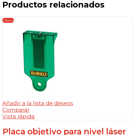
Productos relacionados
era:
es:
143,98 €.
124,94 €.
Oferta
Añadir a la lista de deseos
Comparar
Vista rápida
Placa objetivo para nivel láser