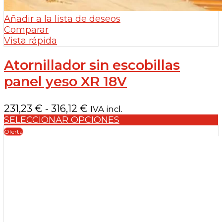
Añadir a la lista de deseos
Comparar
Vista rápida
Atornillador sin escobillas
panel yeso XR 18V
Rango
231,23
€
-
316,12
€
IVA incl.
de
SELECCIONAR OPCIONES
precios:
Oferta
desde
231,23 €
hasta
316,12 €