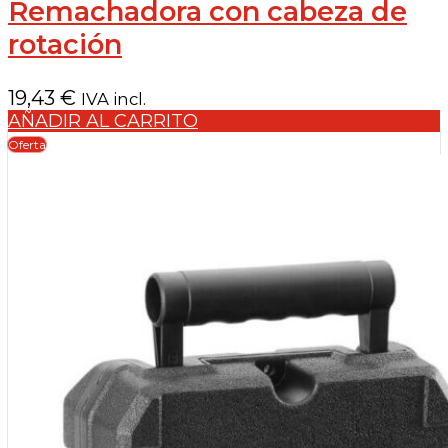
Remachadora con cabeza de
rotación
19,43
€
IVA incl.
AÑADIR AL CARRITO
Oferta