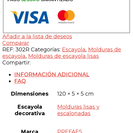
5x5cm
-
Mod:
02R
cantidad
Añadir a la lista de deseos
Comparar
REF:
302R
Categorías:
Escayola
,
Molduras de
escayola
,
Molduras de escayola lisas
Compartir:
INFORMACIÓN ADICIONAL
FAQ
Dimensiones
120 × 5 × 5 cm
Escayola
Molduras lisas y
decorativa
escalonadas
Marca
PREFAES