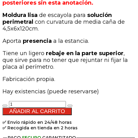
posteriores sin esta anotación.
Moldura lisa
de escayola para
solución
perimetral
con curvatura de media caña de
4,5x6x120cm.
Aporta
presencia
a la estancia.
Tiene un ligero
rebaje en la parte superior
,
que sirve para no tener que rejuntar ni fijar la
placa al perímetro.
Fabricación propia.
Hay existencias (puede reservarse)
Pack
2
AÑADIR AL CARRITO
Molduras
✅ Envío rápido en 24/48 horas
de
✅ Recogida en tienda en 2 horas
escayola
lisa
PAGO
SEGURO
GARANTIZADO